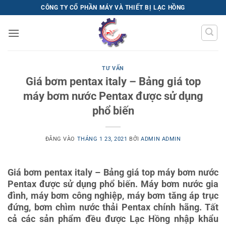
Bỏ
CÔNG TY CỔ PHẦN MÁY VÀ THIẾT BỊ LẠC HỒNG
qua
nội
dung
TƯ VẤN
Giá bơm pentax italy – Bảng giá top
máy bơm nước Pentax được sử dụng
phổ biến
ĐĂNG VÀO
THÁNG 1 23, 2021
BỞI
ADMIN ADMIN
Giá bơm pentax italy – Bảng giá top máy bơm nước
Pentax được sử dụng phổ biến. Máy bơm nước gia
đình, máy bơm công nghiệp, máy bơm tăng áp trục
đứng, bơm chìm nước thải Pentax chính hãng. Tất
cả các sản phẩm đều được Lạc Hồng nhập khẩu