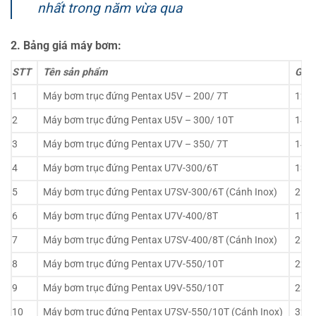
nhất trong năm vừa qua
2. Bảng giá máy bơm:
STT
Tên sản phẩm
Giá(
1
Máy bơm trục đứng Pentax U5V – 200/ 7T
12,6
2
Máy bơm trục đứng Pentax U5V – 300/ 10T
14,6
3
Máy bơm trục đứng Pentax U7V – 350/ 7T
14,3
4
Máy bơm trục đứng Pentax U7V-300/6T
13,4
5
Máy bơm trục đứng Pentax U7SV-300/6T (Cánh Inox)
21,5
6
Máy bơm trục đứng Pentax U7V-400/8T
17,3
7
Máy bơm trục đứng Pentax U7SV-400/8T (Cánh Inox)
28,3
8
Máy bơm trục đứng Pentax U7V-550/10T
22,7
9
Máy bơm trục đứng Pentax U9V-550/10T
23,0
10
Máy bơm trục đứng Pentax U7SV-550/10T (Cánh Inox)
32,7