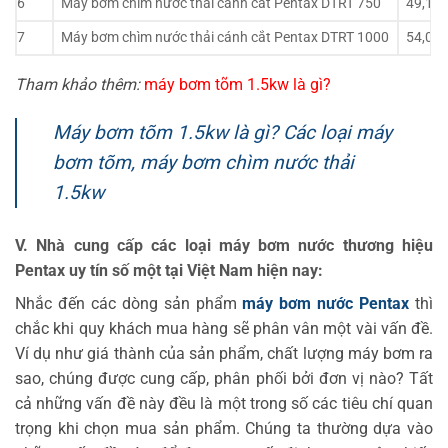
6
Máy bơm chìm nước thải cánh cắt Pentax DTRT 750
49,17
7
Máy bơm chìm nước thải cánh cắt Pentax DTRT 1000
54,02
Tham khảo thêm:
máy bơm tõm 1.5kw là gì?
Máy bơm tõm 1.5kw là gì? Các loại máy
bơm tõm, máy bơm chìm nước thải
1.5kw
V. Nhà cung cấp các loại máy bơm nước thương hiệu
Pentax uy tín số một tại Việt Nam hiện nay:
Nhắc đến các dòng sản phẩm
máy bơm nước Pentax
thì
chắc khi quy khách mua hàng sẽ phân vân một vài vấn đề.
Ví dụ như giá thành của sản phẩm, chất lượng máy bơm ra
sao, chúng được cung cấp, phân phối bởi đơn vị nào? Tất
cả những vấn đề này đều là một trong số các tiêu chí quan
trọng khi chọn mua sản phẩm. Chúng ta thường dựa vào