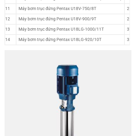
11
Máy bơm trục đứng Pentax U18V-750/8T
26,0
12
Máy bơm trục đứng Pentax U18V-900/9T
28,1
13
Máy bơm trục đứng Pentax U18LG-1000/11T
37,7
14
Máy bơm trục đứng Pentax U18LG-920/10T
35,4