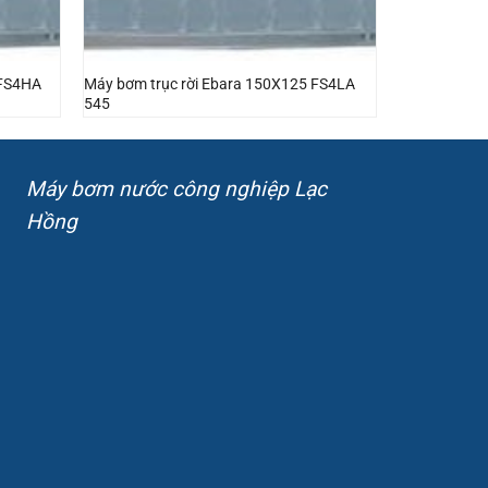
 FS4HA
Máy bơm trục rời Ebara 150X125 FS4LA
545
Máy bơm nước công nghiệp Lạc
Hồng