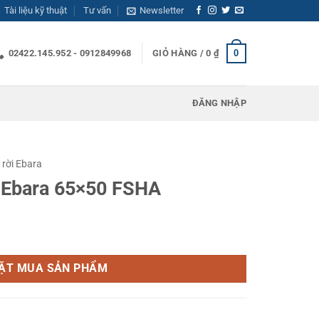
Tài liệu kỹ thuật
Tư vấn
Newsletter
0
02422.145.952 - 0912849968
GIỎ HÀNG /
0
₫
ĐĂNG NHẬP
 rời Ebara
i Ebara 65×50 FSHA
HA số lượng
ẶT MUA SẢN PHẨM