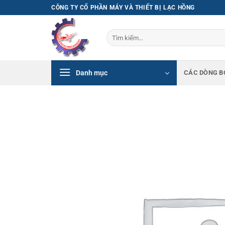
Bỏ
CÔNG TY CỔ PHẦN MÁY VÀ THIẾT BỊ LẠC HỒNG
qua
nội
Tìm
dung
kiếm:
Danh mục
CÁC DÒNG B