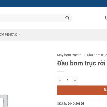
ƠM PENTAX
Máy bơm trục rời
/
Đầu bơm trục
Đầu bơm trục rờ
Đầu bơm trục rời Ebara 65×50 FS
Đ
SKU:
bc5049cf035d