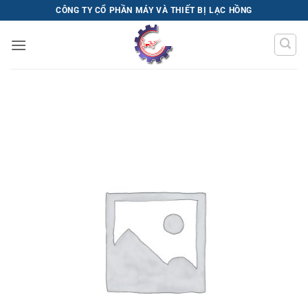
Bỏ
CÔNG TY CỔ PHẦN MÁY VÀ THIẾT BỊ LẠC HỒNG
qua
nội
dung