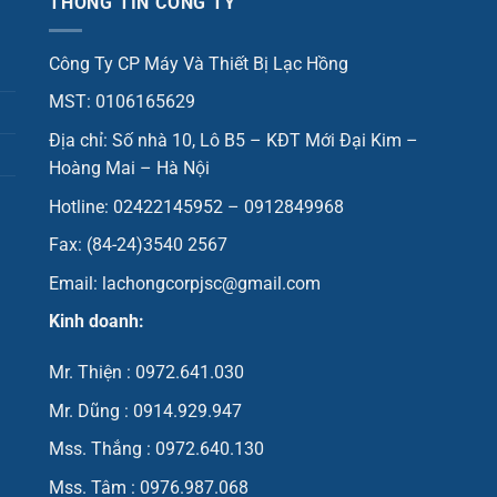
THÔNG TIN CÔNG TY
Công Ty CP Máy Và Thiết Bị Lạc Hồng
MST: 0106165629
Địa chỉ: Số nhà 10, Lô B5 – KĐT Mới Đại Kim –
Hoàng Mai – Hà Nội
Hotline: 02422145952 – 0912849968
Fax: (84-24)3540 2567
Email: lachongcorpjsc@gmail.com
Kinh doanh:
Mr. Thiện : 0972.641.030
Mr. Dũng : 0914.929.947
Mss. Thắng : 0972.640.130
Mss. Tâm : 0976.987.068