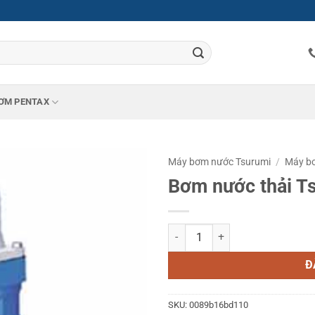
ƠM PENTAX
Máy bơm nước Tsurumi
/
Máy bơ
Bơm nước thải T
Bơm nước thải Tsurumi KTV2-37 
Đ
SKU:
0089b16bd110