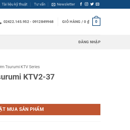
Tài liệu kỹ thuật
Tư vấn
Newsletter
0
02422.145.952 - 0912849968
GIỎ HÀNG /
0
₫
ĐĂNG NHẬP
m Tsurumi KTV Series
surumi KTV2-37
số lượng
ẶT MUA SẢN PHẨM