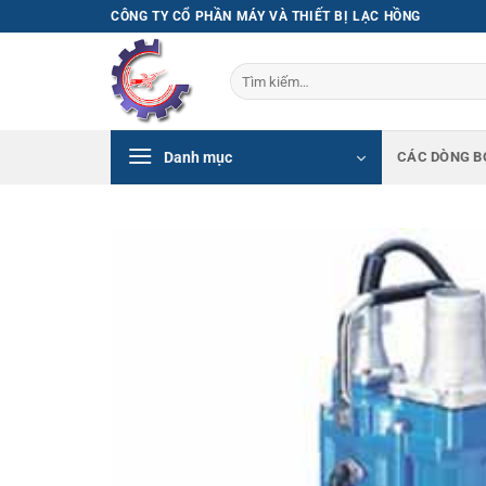
Bỏ
CÔNG TY CỔ PHẦN MÁY VÀ THIẾT BỊ LẠC HỒNG
qua
nội
Tìm
dung
kiếm:
Danh mục
CÁC DÒNG B