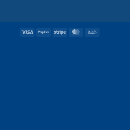
Visa
PayPal
Stripe
MasterCard
Cash
On
Delivery