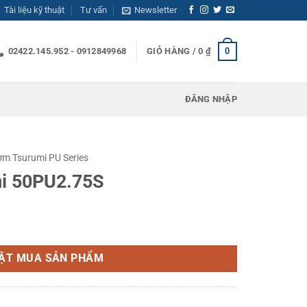
Tài liệu kỹ thuật
Tư vấn
Newsletter
0
02422.145.952 - 0912849968
GIỎ HÀNG /
0
₫
ĐĂNG NHẬP
m Tsurumi PU Series
i 50PU2.75S
lượng
ẶT MUA SẢN PHẨM