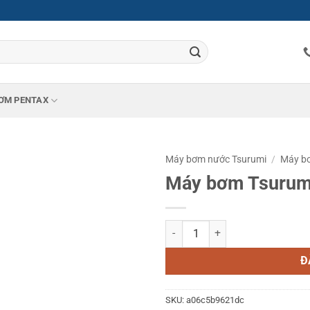
ƠM PENTAX
Máy bơm nước Tsurumi
/
Máy bơ
Máy bơm Tsurum
Máy bơm Tsurumi 50PU2.75S số 
Đ
SKU:
a06c5b9621dc