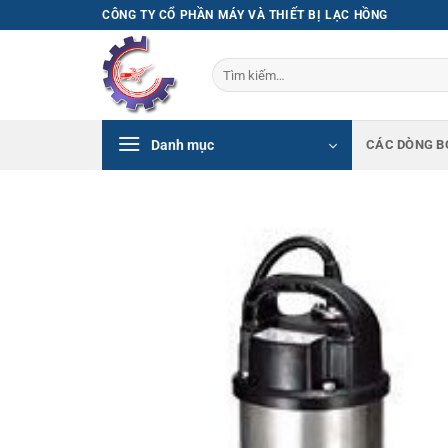
Bỏ
CÔNG TY CỔ PHẦN MÁY VÀ THIẾT BỊ LẠC HỒNG
qua
nội
Tìm
dung
kiếm:
Danh mục
CÁC DÒNG B