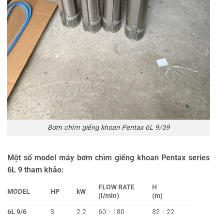
Bơm chìm giếng khoan Pentax 6L 9/39
Một số model máy bơm chìm giếng khoan Pentax series
6L 9 tham khảo:
FLOW RATE
H
MODEL
HP
kW
(l/min)
(m)
6L 9/6
3
2.2
60 ÷ 180
82 ÷ 22