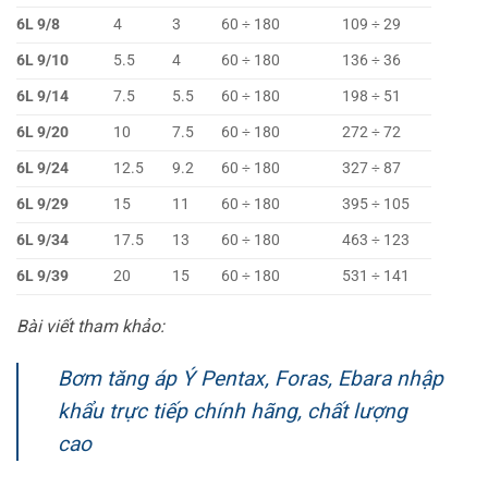
6L 9/8
4
3
60 ÷ 180
109 ÷ 29
6L 9/10
5.5
4
60 ÷ 180
136 ÷ 36
6L 9/14
7.5
5.5
60 ÷ 180
198 ÷ 51
6L 9/20
10
7.5
60 ÷ 180
272 ÷ 72
6L 9/24
12.5
9.2
60 ÷ 180
327 ÷ 87
6L 9/29
15
11
60 ÷ 180
395 ÷ 105
6L 9/34
17.5
13
60 ÷ 180
463 ÷ 123
6L 9/39
20
15
60 ÷ 180
531 ÷ 141
Bài viết tham khảo:
Bơm tăng áp Ý Pentax, Foras, Ebara nhập
khẩu trực tiếp chính hãng, chất lượng
cao