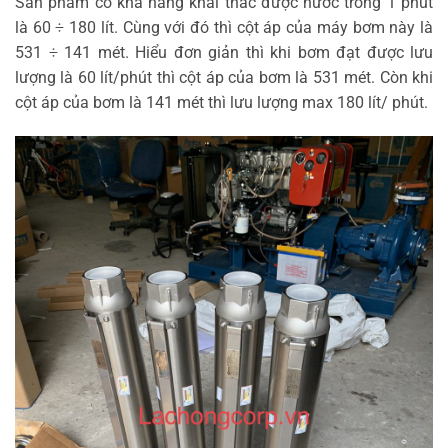
Sản phẩm có khả năng khai thác được nước trong 1 phút
là 60 ÷ 180 lít. Cùng với đó thì cột áp của máy bơm này là
531 ÷ 141 mét. Hiểu đơn giản thì khi bơm đạt được lưu
lượng là 60 lít/phút thì cột áp của bơm là 531 mét. Còn khi
cột áp của bơm là 141 mét thì lưu lượng max 180 lít/ phút.