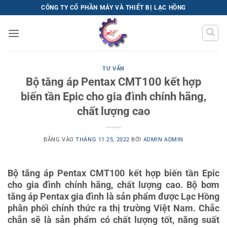
Bỏ
CÔNG TY CỔ PHẦN MÁY VÀ THIẾT BỊ LẠC HỒNG
qua
nội
dung
TƯ VẤN
Bộ tăng áp Pentax CMT100 kết hợp
biến tần Epic cho gia đình chính hãng,
chất lượng cao
ĐĂNG VÀO
THÁNG 11 25, 2022
BỞI
ADMIN ADMIN
Bộ tăng áp Pentax CMT100 kết hợp biến tần Epic
cho gia đình chính hãng, chất lượng cao. Bộ bơm
tăng áp Pentax gia đình là sản phẩm được Lạc Hồng
phân phối chính thức ra thị trường Việt Nam. Chắc
chắn sẽ là sản phẩm có chất lượng tốt, năng suất