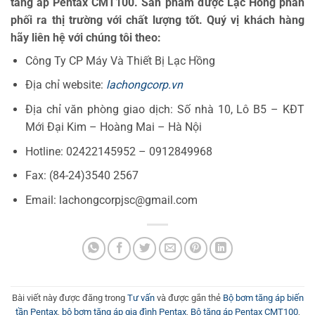
tăng áp Pentax CMT100. Sản phẩm được Lạc Hồng phân
phối ra thị trường với chất lượng tốt. Quý vị khách hàng
hãy liên hệ với chúng tôi theo:
Công Ty CP Máy Và Thiết Bị Lạc Hồng
Địa chỉ website:
lachongcorp.vn
Địa chỉ văn phòng giao dịch: Số nhà 10, Lô B5 – KĐT
Mới Đại Kim – Hoàng Mai – Hà Nội
Hotline: 02422145952 – 0912849968
Fax: (84-24)3540 2567
Email: lachongcorpjsc@gmail.com
Bài viết này được đăng trong
Tư vấn
và được gắn thẻ
Bộ bơm tăng áp biến
tần Pentax
,
bộ bơm tăng áp gia đình Pentax
,
Bộ tăng áp Pentax CMT100
,