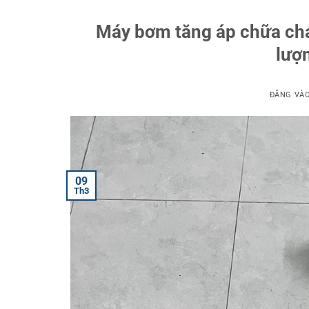
Máy bơm tăng áp chữa chá
lượn
ĐĂNG VÀ
09
Th3