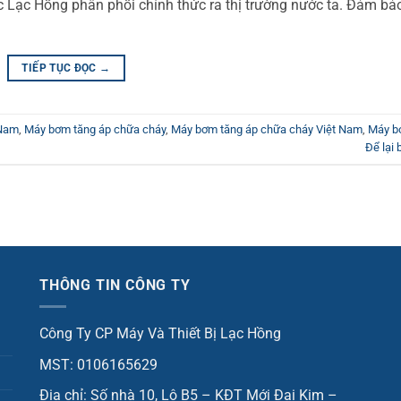
c Lạc Hồng phân phối chính thức ra thị trường nước ta. Đảm bảo
TIẾP TỤC ĐỌC
→
 Nam
,
Máy bơm tăng áp chữa cháy
,
Máy bơm tăng áp chữa cháy Việt Nam
,
Máy b
Để lại 
THÔNG TIN CÔNG TY
Công Ty CP Máy Và Thiết Bị Lạc Hồng
MST: 0106165629
Địa chỉ: Số nhà 10, Lô B5 – KĐT Mới Đại Kim –