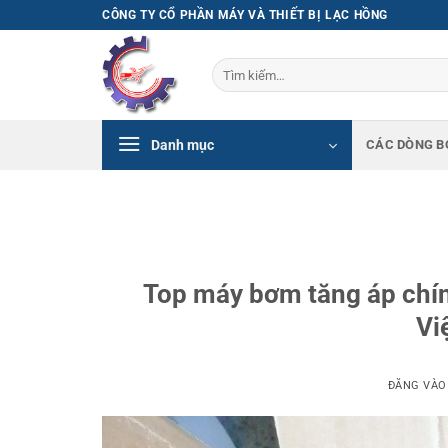
Bỏ
CÔNG TY CỔ PHẦN MÁY VÀ THIẾT BỊ LẠC HỒNG
qua
nội
Tìm
dung
kiếm:
Danh mục
CÁC DÒNG B
Top máy bơm tăng áp chính
Vi
ĐĂNG VÀ