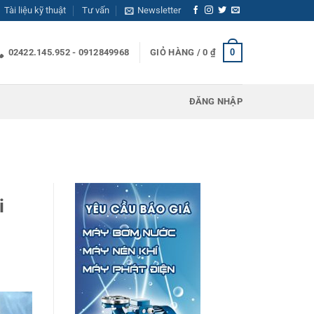
Tài liệu kỹ thuật
Tư vấn
Newsletter
0
02422.145.952 - 0912849968
GIỎ HÀNG /
0
₫
ĐĂNG NHẬP
i