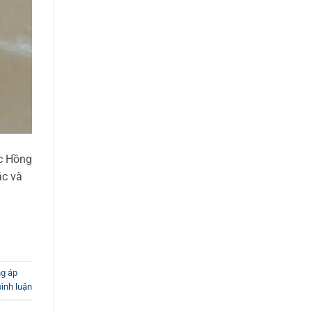
ạc Hồng
ác và
g áp
bình luận