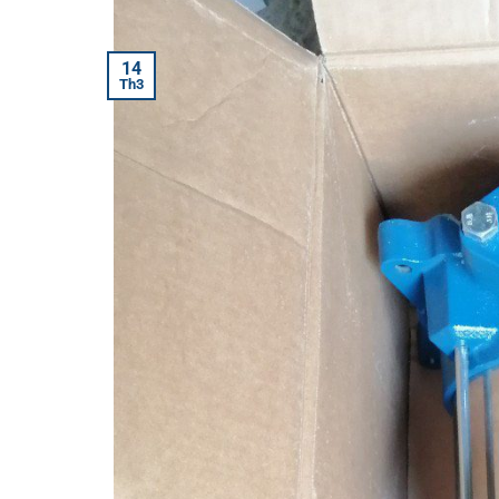
14
Th3