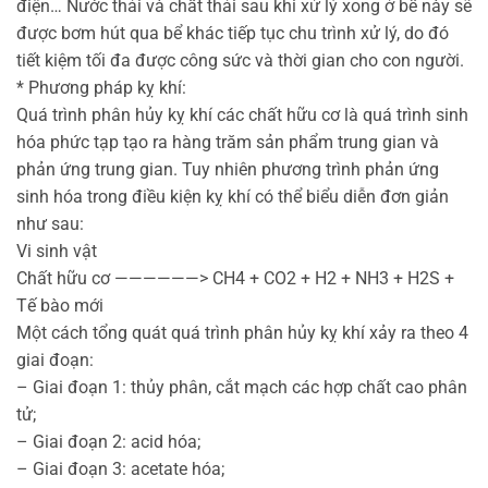
điện… Nước thải và chất thải sau khi xử lý xong ở bể này sẽ
được bơm hút qua bể khác tiếp tục chu trình xử lý, do đó
tiết kiệm tối đa được công sức và thời gian cho con người.
* Phương pháp kỵ khí:
Quá trình phân hủy kỵ khí các chất hữu cơ là quá trình sinh
hóa phức tạp tạo ra hàng trăm sản phẩm trung gian và
phản ứng trung gian. Tuy nhiên phương trình phản ứng
sinh hóa trong điều kiện kỵ khí có thể biểu diễn đơn giản
như sau:
Vi sinh vật
Chất hữu cơ ——————> CH4 + CO2 + H2 + NH3 + H2S +
Tế bào mới
Một cách tổng quát quá trình phân hủy kỵ khí xảy ra theo 4
giai đoạn:
– Giai đoạn 1: thủy phân, cắt mạch các hợp chất cao phân
tử;
– Giai đoạn 2: acid hóa;
– Giai đoạn 3: acetate hóa;