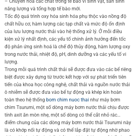
– Chuyển hóa các chất trong tế bào vi sinh vật, sản sinh
năng lượng và tổng hợp tế bào mới.
Tốc độ quá trình oxy hóa sinh hóa phụ thộc vào nồng độ
chất hữu cơ, hàm lượng các tạp chất và mức độ ổn định
của lưu lượng nước thải vào hệ thống xử lý. Ở mỗi điều
kiện xử lý nhất định, các yếu tố chính ảnh hưởng đến tốc
độ phản ứng sinh hoá là chế độ thủy động, hàm lượng oxy
trong nước thải, nhiệt độ, pH, dinh dưỡng và các yếu tố vi
lượng.
Trong mỗi quá trình chất thải sẽ được đưa vào các bể riêng
biệt được xây dựng từ trước kết hợp với sự phát triển tiên
tiến của khoa học công nghệ, chất thải và nguồn nước thải
ô nhiễm sẽ được đưa vào bể tự động và khép kín hoàn
toàn theo hệ thống
bom chim nuoc thai
như máy bơm
chìm Tsurumi, một số dòng máy bơm nước thải chịu được
tính axit ăn mòn nhẹ, một số dòng có thể cắt nhỏ rác…
điểm chung của các dòng máy bơm nước thải Tsurumi này
là có khớp nối tự động và có thể lắp đặt tự động nhờ phao