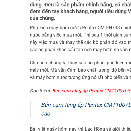
dùng. Đều là sản phẩm chính hãng, có chất 
đem đến tay khách hàng, người tiêu dùng Vi
của chúng.
Phụ kiện máy bơm nước Pentax CM EN733 chính 
nước bằng việc mua mới. Thì sau 1 thời gian sử
này việc mua và thay thế các bộ phận đó vào t
các bộ phận khác cấu tạo nên máy bơm nó vẫn m
Cho nên chúng ta thay các bộ phận, phụ kiện mớ
máy mới. Mà vẫn đảm bảo chất lượng, độ bền và 
và máy bơm nước tương ứng nó rất phổ biến và 
Đọc thêm:
Bán cụm tăng áp Pentax CMT100+biến 
Bán cụm tăng áp Pentax CMT100+biế
cao
Bài viết ngày hôm nay thì Lạc Hồng sẽ giới thi