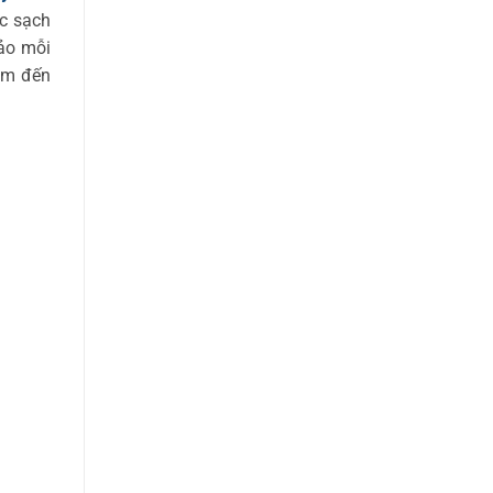
c sạch
ảo mỗi
tâm đến