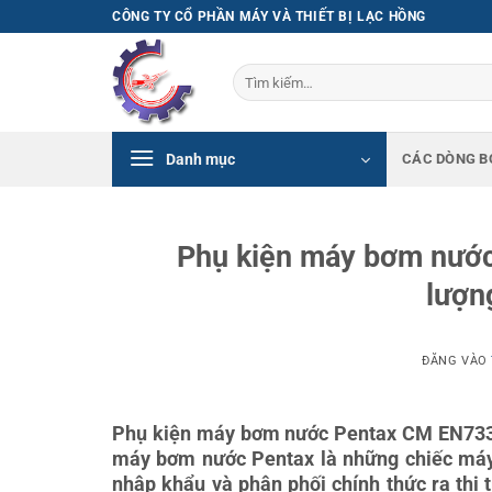
Bỏ
CÔNG TY CỔ PHẦN MÁY VÀ THIẾT BỊ LẠC HỒNG
qua
nội
Tìm
dung
kiếm:
Danh mục
CÁC DÒNG B
Phụ kiện máy bơm nước
lượng
ĐĂNG VÀO
Phụ kiện máy bơm nước Pentax CM EN733 c
máy bơm nước Pentax là những chiếc máy
nhập khẩu và phân phối chính thức ra thị 