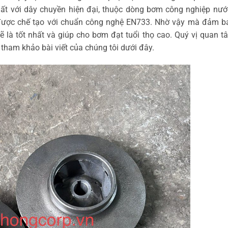
t với dây chuyền hiện đại, thuộc dòng bơm công nghiệp nướ
 được chế tạo với chuẩn công nghệ EN733. Nhờ vậy mà đảm b
là tốt nhất và giúp cho bơm đạt tuổi thọ cao. Quý vị quan 
tham khảo bài viết của chúng tôi dưới đây.