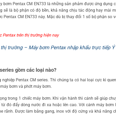
máy bơm Pentax CM EN733 là những sản phảm được ứng dụng c
g sẽ là bộ phận có độ bền, khả năng chịu tác động hay mài m
c Pentax CM EN733 này. Mặc dù bị thay đổi 1 số bộ phận so v
Pentax trên thị trường hiện nay
thị trường – Máy bơm Pentax nhập khẩu trực tiếp Ý
eries gồm các loại nào?
nghiệp Pentax CM series. Thì chúng ta có hai loại cực kì que
nh máy bơm và phớt máy bơm.
ng trong 1 chiếc máy bơm. Khi vận hành thì cánh sẽ giúp chu
ể từ đó đẩy dòng nước đi xa hoặc lên cao. Với cánh máy bơm 
e rãnh. Được làm bằng gang, inox với độ cứng và khả năng c