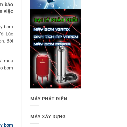
ảm bảo
m việc
áy bơm
đó. Lúc
ọn. Bởi
 vì mua
cho bơm
MÁY PHÁT ĐIỆN
MÁY XÂY DỰNG
y bơm