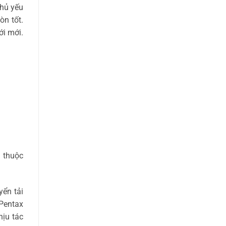
hủ yếu
òn tốt.
ới mới.
n thuộc
yển tải
Pentax
hịu tác