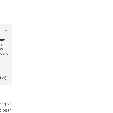
bơm
n
nh
 dùng
 Việt
ọng và
ộ phận