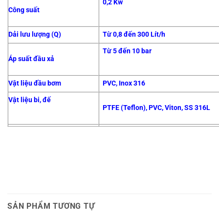
0,2 Kw
Công suất
Dải lưu lượng (Q)
Từ 0,8 đến 300 Lít/h
Từ 5 đến 10 bar
Áp suất đầu xả
Vật liệu đầu bơm
PVC, Inox 316
Vật liệu bi, đế
PTFE (Teflon), PVC, Viton, SS 316L
Độ bảo vệ
IP55
Ứng dụng bơm hóa chất
– Axít, kiềm, chất độc hại, polime, chấ
– Điều hòa PH, dung môi, thuốc nhuộm
-Hóa học- Thực phẩm- Dược phẩm
– 
Ứng dụng trong các lĩnh vực
– Công nghiệp tổng hợp
SẢN PHẨM TƯƠNG TỰ