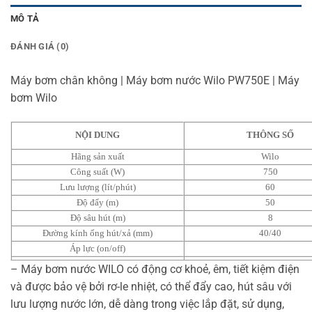
MÔ TẢ
ĐÁNH GIÁ (0)
Máy bơm chân không | Máy bơm nước Wilo PW750E | Máy
bơm Wilo
NỘI DUNG
THÔNG SỐ
Hãng sản xuất
Wilo
Công suất (W)
750
Lưu lượng (lít/phút)
60
Độ đẩy (m)
50
Độ sâu hút (m)
8
Đường kính ống hút/xả (mm)
40/40
Áp lực (on/off)
Nguồn điện
220V-50Hz
– Máy bơm nước WILO có động cơ khoẻ, êm, tiết kiệm điện
Bảo hành
12 tháng
và được bảo vệ bởi rơ-le nhiệt, có thể đẩy cao, hút sâu với
Xuất xứ
Hàn Quốc
lưu lượng nước lớn, dễ dàng trong việc lắp đặt, sử dụng,