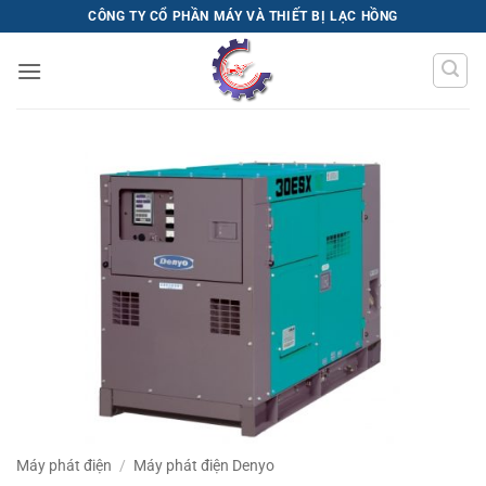
Bỏ
CÔNG TY CỔ PHẦN MÁY VÀ THIẾT BỊ LẠC HỒNG
qua
nội
dung
Máy phát điện
/
Máy phát điện Denyo