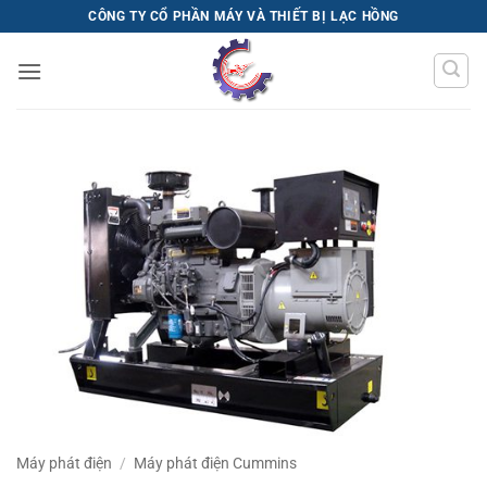
Bỏ
CÔNG TY CỔ PHẦN MÁY VÀ THIẾT BỊ LẠC HỒNG
qua
nội
dung
Máy phát điện
/
Máy phát điện Cummins