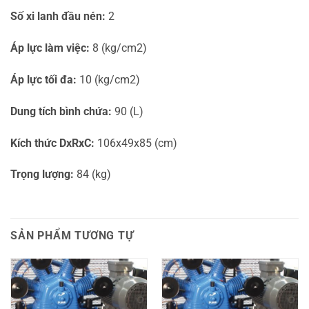
Số xi lanh đầu nén:
2
Áp lực làm việc:
8 (kg/cm2)
Áp lực tối đa:
10 (kg/cm2)
Dung tích bình chứa:
90 (L)
Kích thức DxRxC:
106x49x85 (cm)
Trọng lượng:
84 (kg)
SẢN PHẨM TƯƠNG TỰ