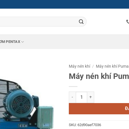
ƠM PENTAX
Máy nén khí
/
Máy nén khí Puma
Máy nén khí Pu
Máy nén khí Puma PX50160 5HP 
Đ
SKU:
62d90aef7036