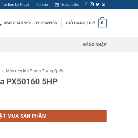
Tài liệu kỹ thuật
Tư vấn
Newsletter
0
02422.145.952 - 0912849968
GIỎ HÀNG /
0
₫
ĐĂNG NHẬP
/
Máy nén khí Puma Trung Quốc
ma PX50160 5HP
số lượng
ẶT MUA SẢN PHẨM