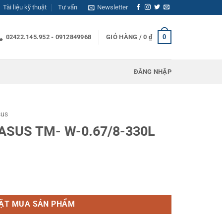
Tài liệu kỹ thuật
Tư vấn
Newsletter
0
02422.145.952 - 0912849968
GIỎ HÀNG /
0
₫
ĐĂNG NHẬP
sus
GASUS TM- W-0.67/8-330L
7/8-330L (7.5 HP) số lượng
ẶT MUA SẢN PHẨM