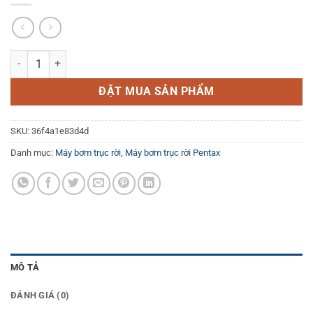
Máy bơm trục rời Pentax CA 80-250A số lượng
ĐẶT MUA SẢN PHẨM
SKU:
36f4a1e83d4d
Danh mục:
Máy bơm trục rời
,
Máy bơm trục rời Pentax
MÔ TẢ
ĐÁNH GIÁ (0)