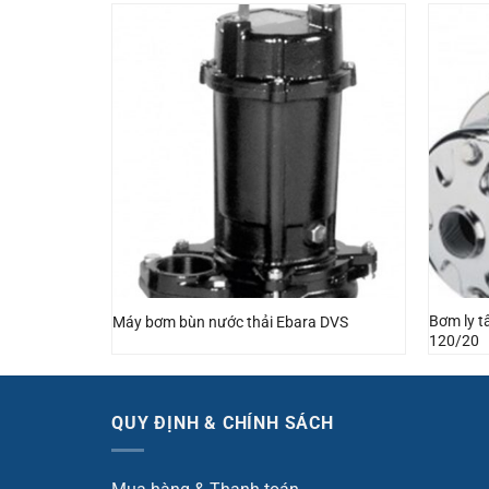
Bơm ly 
t
Máy bơm bùn nước thải Ebara DVS
120/20
QUY ĐỊNH & CHÍNH SÁCH