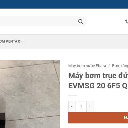
ƠM PENTAX
Máy bơm nước Ebara
/
Bơm tăn
Máy bơm trục đứ
EVMSG 20 6F5 Q
Máy bơm trục đứng đa tầng cánh
Đ