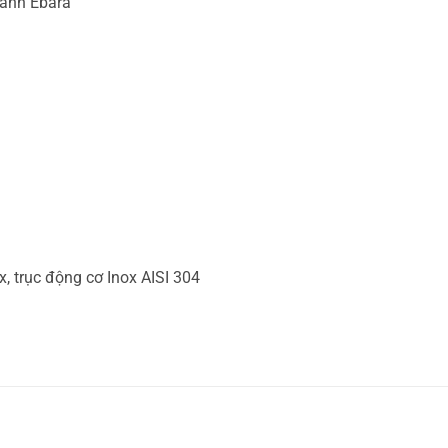
cánh Ebara
, trục động cơ Inox AISI 304