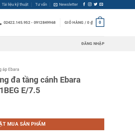
Tài liệu kỹ thuật
Tư vấn
Newsletter
0
02422.145.952 - 0912849968
GIỎ HÀNG /
0
₫
ĐĂNG NHẬP
g áp Ebara
ng đa tầng cánh Ebara
1BEG E/7.5
 Ebara EVMSG 20 6F5 Q1BEG E/7.5 số lượng
ẶT MUA SẢN PHẨM