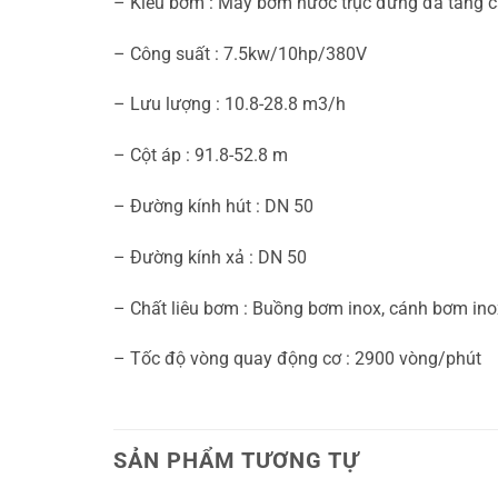
– Kiểu bơm : Máy bơm nước trục đứng đa tầng 
– Công suất : 7.5kw/10hp/380V
– Lưu lượng : 10.8-28.8 m3/h
– Cột áp : 91.8-52.8 m
– Đường kính hút : DN 50
– Đường kính xả : DN 50
– Chất liêu bơm : Buồng bơm inox, cánh bơm inox
– Tốc độ vòng quay động cơ : 2900 vòng/phút
SẢN PHẨM TƯƠNG TỰ