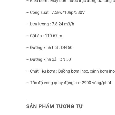
– Kiểu bơm : Máy bơm nước trục đứng đa tầng 
– Công suất : 7.5kw/10hp/380V
– Lưu lượng : 7.8-24 m3/h
– Cột áp : 110-67 m
– Đường kính hút : DN 50
– Đường kính xả : DN 50
– Chất liêu bơm : Buồng bơm inox, cánh bơm inox
– Tốc độ vòng quay động cơ : 2900 vòng/phút
SẢN PHẨM TƯƠNG TỰ