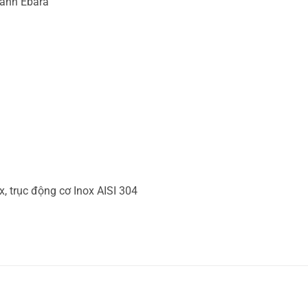
cánh Ebara
, trục động cơ Inox AISI 304