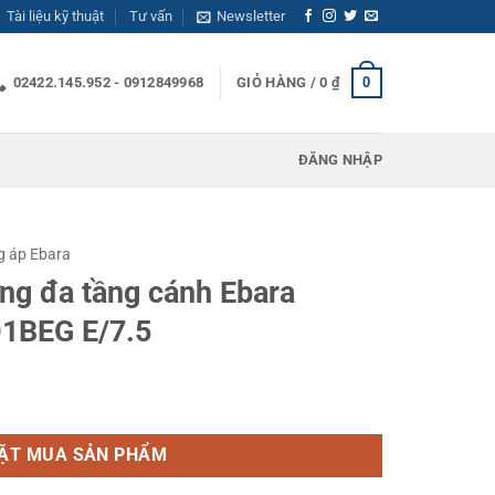
Tài liệu kỹ thuật
Tư vấn
Newsletter
0
02422.145.952 - 0912849968
GIỎ HÀNG /
0
₫
ĐĂNG NHẬP
g áp Ebara
ng đa tầng cánh Ebara
1BEG E/7.5
 Ebara EVMSG 15 8N5 Q1BEG E/7.5 số lượng
ẶT MUA SẢN PHẨM