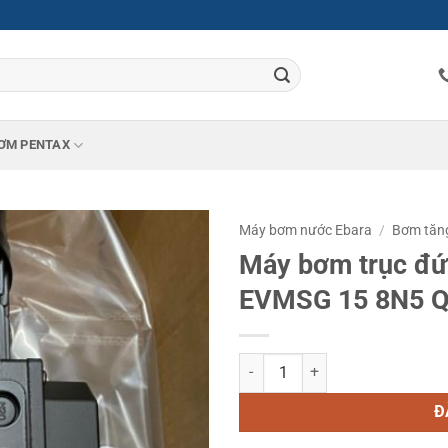
ƠM PENTAX
Máy bơm nước Ebara
/
Bơm tăn
Máy bơm trục đứ
EVMSG 15 8N5 Q
Máy bơm trục đứng đa tầng cánh
Đ