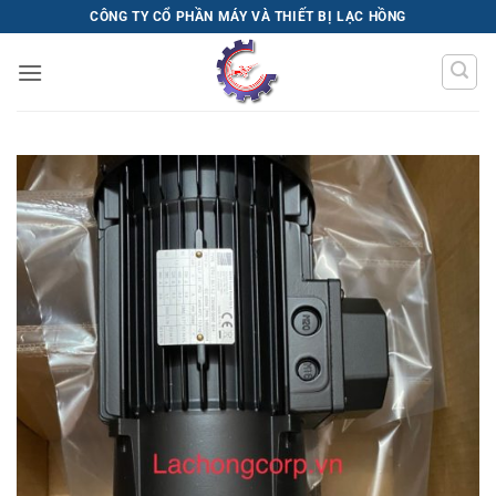
Bỏ
CÔNG TY CỔ PHẦN MÁY VÀ THIẾT BỊ LẠC HỒNG
qua
nội
dung