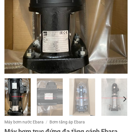
Máy bơm nước Ebara
/
Bơm tăng áp Ebara
Máy bơm trục đứng đa tầng cánh Ebara