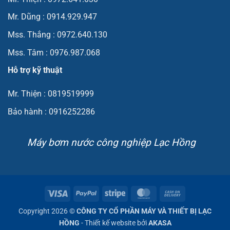
Mr. Dũng : 0914.929.947
Mss. Thắng : 0972.640.130
Mss. Tâm : 0976.987.068
Hỗ trợ kỹ thuật
Mr. Thiện : 0819519999
Bảo hành : 0916252286
Máy bơm nước công nghiệp Lạc Hồng
Visa
PayPal
Stripe
MasterCard
Cash
On
Copyright 2026 ©
CÔNG TY CỔ PHẦN MÁY VÀ THIẾT BỊ LẠC
Delivery
HỒNG
- Thiết kế website bởi
AKASA