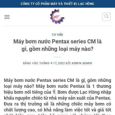
Bỏ
CÔNG TY CỔ PHẦN MÁY VÀ THIẾT BỊ LẠC HỒNG
qua
nội
dung
TƯ VẤN
Máy bơm nước Pentax series CM là
gì, gồm những loại máy nào?
ĐĂNG VÀO
THÁNG 4 17, 2022
BỞI
ADMIN ADMIN
Máy bơm nước Pentax series CM là gì, gồm những
loại máy nào? Máy bơm nước Pentax là 1 thương
hiệu bơm nổi tiếng của Ý. Bơm được Lạc Hồng nhập
khẩu nguyên chiếc từ nhà máy sản xuất của Pentax.
Đưa ra thị trường sẽ là những chiếc máy bơm có
chất lượng cao, có khả năng làm việc tốt và giá tốt