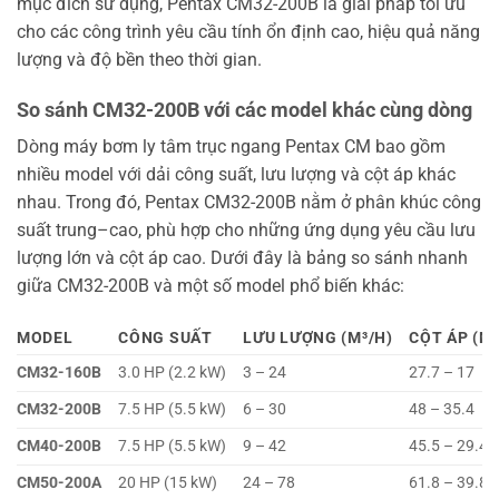
mục đích sử dụng, Pentax CM32-200B là giải pháp tối ưu
cho các công trình yêu cầu tính ổn định cao, hiệu quả năng
lượng và độ bền theo thời gian.
So sánh CM32-200B với các model khác cùng dòng
Dòng máy bơm ly tâm trục ngang Pentax CM bao gồm
nhiều model với dải công suất, lưu lượng và cột áp khác
nhau. Trong đó, Pentax CM32-200B nằm ở phân khúc công
suất trung–cao, phù hợp cho những ứng dụng yêu cầu lưu
lượng lớn và cột áp cao. Dưới đây là bảng so sánh nhanh
giữa CM32-200B và một số model phổ biến khác:
MODEL
CÔNG SUẤT
LƯU LƯỢNG (M³/H)
CỘT ÁP (M
CM32-160B
3.0 HP (2.2 kW)
3 – 24
27.7 – 17
CM32-200B
7.5 HP (5.5 kW)
6 – 30
48 – 35.4
CM40-200B
7.5 HP (5.5 kW)
9 – 42
45.5 – 29.4
CM50-200A
20 HP (15 kW)
24 – 78
61.8 – 39.8