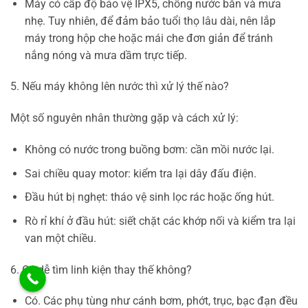
Máy có cấp độ bảo vệ IPX5, chống nước bắn và mưa
nhẹ. Tuy nhiên, để đảm bảo tuổi thọ lâu dài, nên lắp
máy trong hộp che hoặc mái che đơn giản để tránh
nắng nóng và mưa dầm trực tiếp.
5. Nếu máy không lên nước thì xử lý thế nào?
Một số nguyên nhân thường gặp và cách xử lý:
Không có nước trong buồng bơm: cần mồi nước lại.
Sai chiều quay motor: kiểm tra lại dây đấu điện.
Đầu hút bị nghẹt: tháo vệ sinh lọc rác hoặc ống hút.
Rò rỉ khí ở đầu hút: siết chặt các khớp nối và kiểm tra lại
van một chiều.
6. Có dễ tìm linh kiện thay thế không?
Có. Các phụ tùng như cánh bơm, phớt, trục, bạc đạn đều