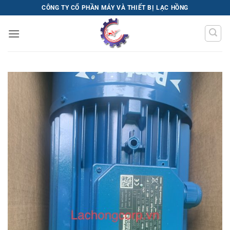
Bỏ
CÔNG TY CỔ PHẦN MÁY VÀ THIẾT BỊ LẠC HỒNG
qua
nội
dung