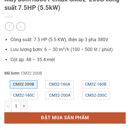
suất 7.5HP (5.5kW)
Công suất: 7.5 HP (5.5 KW), điện áp 3 pha 380V
Lưu lượng bơm: 6 – 30 m³/h (100 ÷ 500 lít / phút)
Cột áp: 48 – 35.4 mét
Mã bơm
:
CM32 200B
CM32 200B
CM32-160A
CM32-160B
CM32-160C
CM32-200A
CM32-200C
Máy bơm nước Pentax CM32-200B công suất 7.5HP (5.5kW) số lượn
ĐẶT MUA SẢN PHẨM