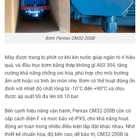
Bơm Pentax CM32-200B
Máy được trang bị phớt cơ khí kín nước giúp ngăn rò rỉ hiệu
quả, và đầu trục bơm bằng thép không gỉ AISI 304, tăng
cường khả năng chống oxi hóa, phù hợp cho môi trường
ẩm ướt hoặc có tính ăn mòn nhẹ. Bơm có thể hoạt động ổn
định với nhiệt độ chất lỏng từ -10°C đến +90°C và chịu
được áp suất tối đa lên tới 10 bar.
Bên cạnh hiệu năng vận hành, Pentax CM32-200B còn có
cấp cách điện F và mức bảo vệ IPX5, cho khả năng hoạt
động an toàn trong nhiều điều kiện lắp đặt khác nhau. Nhờ
thiết kế chuẩn hóa, độ bền cao, dễ bảo trì, CM32-200B là