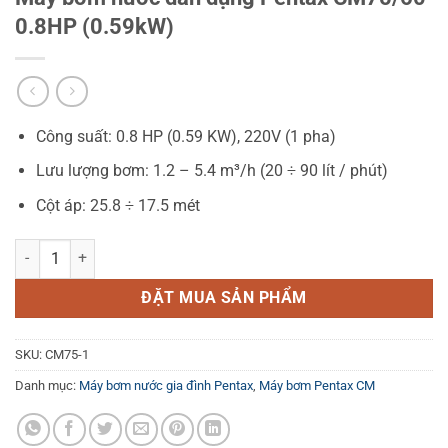
0.8HP (0.59kW)
Công suất: 0.8 HP (0.59 KW), 220V (1 pha)
Lưu lượng bơm: 1.2 – 5.4 m³/h (20 ÷ 90 lít / phút)
Cột áp: 25.8 ÷ 17.5 mét
Máy bơm nước dân dụng Pentax CM75/60 0.8HP (0.59kW) số lượng
ĐẶT MUA SẢN PHẨM
SKU:
CM75-1
Danh mục:
Máy bơm nước gia đình Pentax
,
Máy bơm Pentax CM