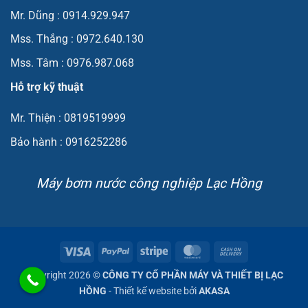
Mr. Dũng : 0914.929.947
Mss. Thắng : 0972.640.130
Mss. Tâm : 0976.987.068
Hỗ trợ kỹ thuật
Mr. Thiện : 0819519999
Bảo hành : 0916252286
Máy bơm nước công nghiệp Lạc Hồng
Visa
PayPal
Stripe
MasterCard
Cash
On
Copyright 2026 ©
CÔNG TY CỔ PHẦN MÁY VÀ THIẾT BỊ LẠC
Delivery
HỒNG
- Thiết kế website bởi
AKASA