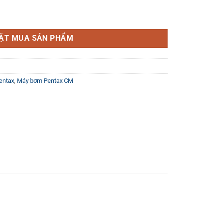
CM50/01 0.5HP (0.37kW) số lượng
ẶT MUA SẢN PHẨM
entax
,
Máy bơm Pentax CM