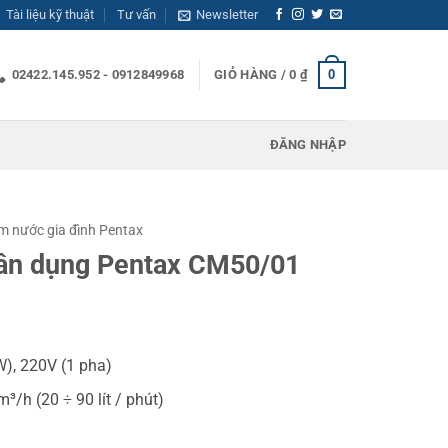
Tài liệu kỹ thuật
Tư vấn
Newsletter
0
02422.145.952 - 0912849968
GIỎ HÀNG /
0
₫
ĐĂNG NHẬP
 nước gia đình Pentax
ân dụng Pentax CM50/01
W), 220V (1 pha)
³/h (20 ÷ 90 lít / phút)