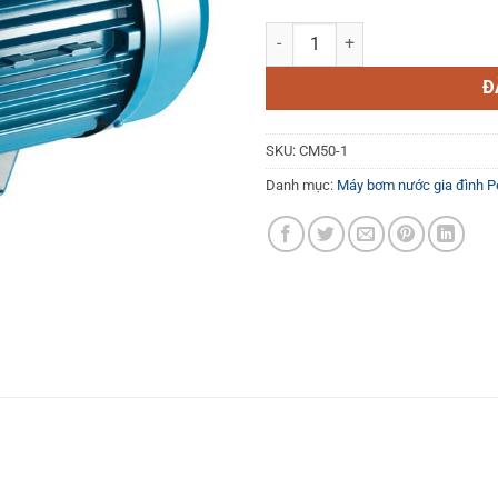
Máy bơm nước dân dụng Pentax 
Đ
SKU:
CM50-1
Danh mục:
Máy bơm nước gia đình P