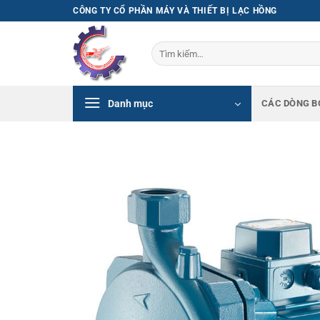
Bỏ
CÔNG TY CỔ PHẦN MÁY VÀ THIẾT BỊ LẠC HỒNG
qua
nội
Tìm
dung
kiếm:
Danh mục
CÁC DÒNG B