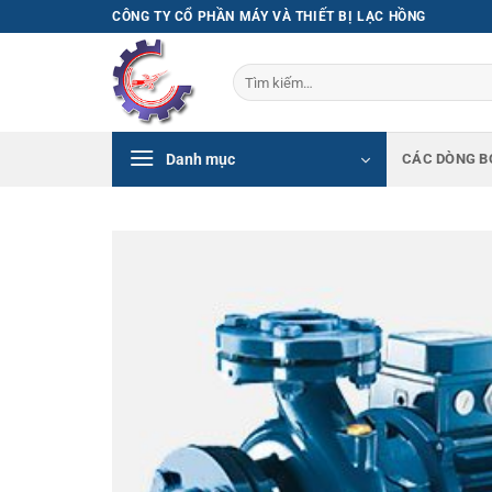
Bỏ
CÔNG TY CỔ PHẦN MÁY VÀ THIẾT BỊ LẠC HỒNG
qua
nội
Tìm
dung
kiếm:
Danh mục
CÁC DÒNG B