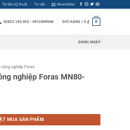
Tài liệu kỹ thuật
Tư vấn
Newsletter
0
02422.145.952 - 0912849968
GIỎ HÀNG /
0
₫
ĐĂNG NHẬP
công nghiệp Foras
ông nghiệp Foras MN80-
s MN80-200B số lượng
ẶT MUA SẢN PHẨM