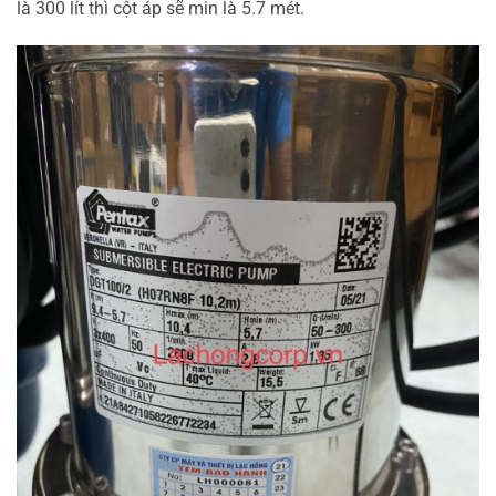
là 300 lít thì cột áp sẽ min là 5.7 mét.