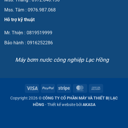
Mss. Tâm : 0976.987.068
Hỗ trợ kỹ thuật
Mr. Thiện : 0819519999
Bảo hành : 0916252286
Máy bơm nước công nghiệp Lạc Hồng
Visa
PayPal
Stripe
MasterCard
Cash
On
Copyright 2026 ©
CÔNG TY CỔ PHẦN MÁY VÀ THIẾT BỊ LẠC
Delivery
HỒNG
- Thiết kế website bởi
AKASA