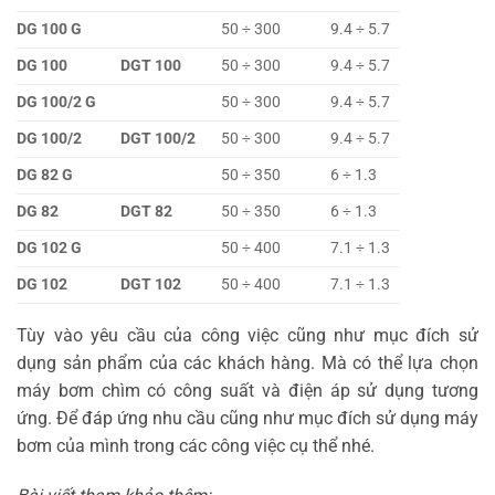
DG 100 G
50 ÷ 300
9.4 ÷ 5.7
DG 100
DGT 100
50 ÷ 300
9.4 ÷ 5.7
DG 100/2 G
50 ÷ 300
9.4 ÷ 5.7
DG 100/2
DGT 100/2
50 ÷ 300
9.4 ÷ 5.7
DG 82 G
50 ÷ 350
6 ÷ 1.3
DG 82
DGT 82
50 ÷ 350
6 ÷ 1.3
DG 102 G
50 ÷ 400
7.1 ÷ 1.3
DG 102
DGT 102
50 ÷ 400
7.1 ÷ 1.3
Tùy vào yêu cầu của công việc cũng như mục đích sử
dụng sản phẩm của các khách hàng. Mà có thể lựa chọn
máy bơm chìm có công suất và điện áp sử dụng tương
ứng. Để đáp ứng nhu cầu cũng như mục đích sử dụng máy
bơm của mình trong các công việc cụ thể nhé.