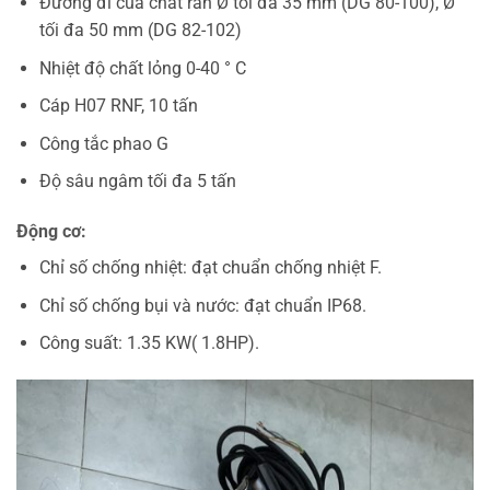
Đường đi của chất rắn Ø tối đa 35 mm (DG 80-100), Ø
tối đa 50 mm (DG 82-102)
Nhiệt độ chất lỏng 0-40 ° C
Cáp H07 RNF, 10 tấn
Công tắc phao G
Độ sâu ngâm tối đa 5 tấn
Động cơ:
Chỉ số chống nhiệt: đạt chuẩn chống nhiệt F.
Chỉ số chống bụi và nước: đạt chuẩn IP68.
Công suất: 1.35 KW( 1.8HP).