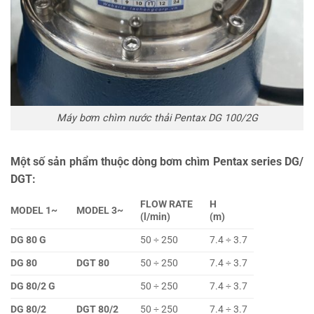
Máy bơm chìm nước thải Pentax DG 100/2G
Một số sản phẩm thuộc dòng bơm chìm Pentax series DG/
DGT:
FLOW RATE
H
MODEL 1~
MODEL 3~
(l/min)
(m)
DG 80 G
50 ÷ 250
7.4 ÷ 3.7
DG 80
DGT 80
50 ÷ 250
7.4 ÷ 3.7
DG 80/2 G
50 ÷ 250
7.4 ÷ 3.7
DG 80/2
DGT 80/2
50 ÷ 250
7.4 ÷ 3.7