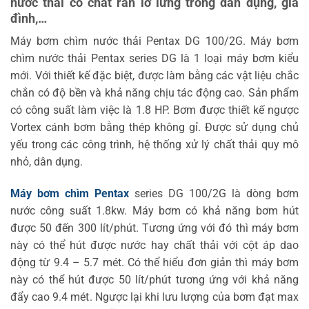
nước thải có chất rắn lơ lửng trong dân dụng, gia
đình,…
Máy bơm chìm nước thải Pentax DG 100/2G. Máy bơm
chìm nước thải Pentax series DG là 1 loại máy bơm kiểu
mới. Với thiết kế đặc biệt, được làm bằng các vật liệu chắc
chắn có độ bền và khả năng chịu tác động cao. Sản phẩm
có công suất làm việc là 1.8 HP. Bơm được thiết kế ngược
Vortex cánh bơm bằng thép không gỉ. Được sử dụng chủ
yếu trong các công trình, hệ thống xử lý chất thải quy mô
nhỏ, dân dụng.
Máy bơm chìm Pentax
series DG 100/2G là dòng bơm
nước công suất 1.8kw. Máy bơm có khả năng bơm hút
được 50 đến 300 lít/phút. Tương ứng với đó thì máy bơm
này có thể hút được nước hay chất thải với cột áp dao
động từ 9.4 – 5.7 mét. Có thể hiểu đơn giản thì máy bơm
này có thể hút được 50 lít/phút tương ứng với khả năng
đẩy cao 9.4 mét. Ngược lại khi lưu lượng của bơm đạt max