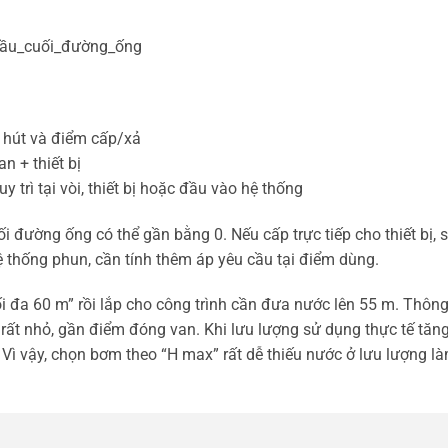
_cầu_cuối_đường_ống
 hút và điểm cấp/xả
n + thiết bị
rì tại vòi, thiết bị hoặc đầu vào hệ thống
i đường ống có thể gần bằng 0. Nếu cấp trực tiếp cho thiết bị, 
hệ thống phun, cần tính thêm áp yêu cầu tại điểm dùng.
ối đa 60 m” rồi lắp cho công trình cần đưa nước lên 55 m. Thôn
rất nhỏ, gần điểm đóng van. Khi lưu lượng sử dụng thực tế tăng
Vì vậy, chọn bơm theo “H max” rất dễ thiếu nước ở lưu lượng là