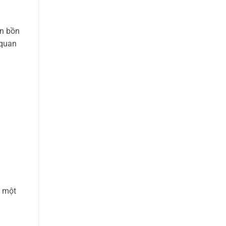
ên bồn
 quan
n một