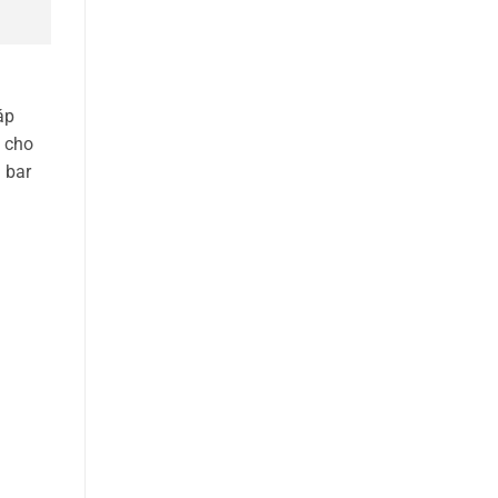
áp
 cho
 bar