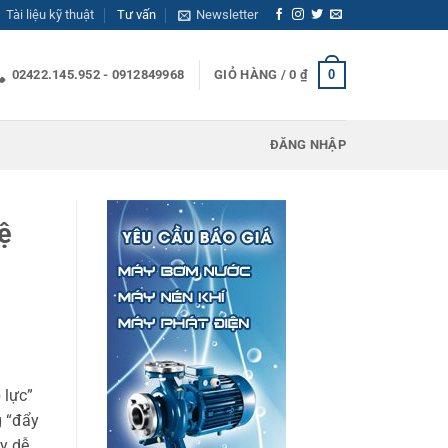
Tài liệu kỹ thuật
Tư vấn
Newsletter
0
02422.145.952 - 0912849968
GIỎ HÀNG /
0
₫
ĐĂNG NHẬP
ệ
 lực”
g “đẩy
y dễ