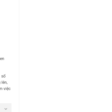
sen
g số
 lên,
m việc