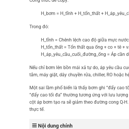
Công thức dễ copy:
H_bơm = H_tĩnh + H_tổn_thất + H_áp_yêu
Trong đó:
H_tĩnh = Chênh lệch cao độ giữa mực nước
H_tổn_thất = Tổn thất qua ống + co + tê + va
H_áp_yêu_cầu_cuối_đường_ống = Áp cần duy t
Nếu chỉ bơm lên bồn mái xả tự do, áp yêu cầu cuố
tắm, máy giặt, dây chuyền rửa, chiller, RO hoặc 
Một sai lầm phổ biến là thấy bơm ghi “đẩy cao t
“đẩy cao tối đa” thường tương ứng với lưu lượng 
cột áp bơm tạo ra sẽ giảm theo đường cong Q-H. 
thực tế.
Nội dung chính