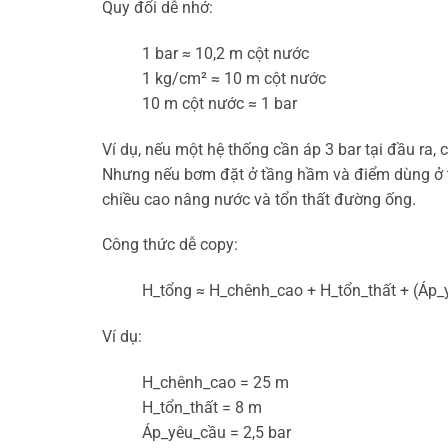
Quy đổi dễ nhớ:
1 bar ≈ 10,2 m cột nước
1 kg/cm² ≈ 10 m cột nước
10 m cột nước ≈ 1 bar
Ví dụ, nếu một hệ thống cần áp 3 bar tại đầu ra,
Nhưng nếu bơm đặt ở tầng hầm và điểm dùng ở t
chiều cao nâng nước và tổn thất đường ống.
Công thức dễ copy:
H_tổng ≈ H_chênh_cao + H_tổn_thất + (Áp_
Ví dụ:
H_chênh_cao = 25 m
H_tổn_thất = 8 m
Áp_yêu_cầu = 2,5 bar