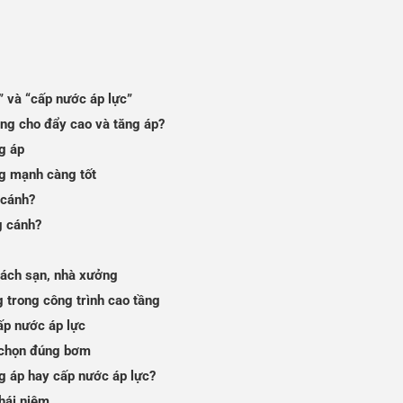
” và “cấp nước áp lực”
ng cho đẩy cao và tăng áp?
g áp
ng mạnh càng tốt
 cánh?
g cánh?
hách sạn, nhà xưởng
g trong công trình cao tầng
cấp nước áp lực
c chọn đúng bơm
g áp hay cấp nước áp lực?
khái niệm