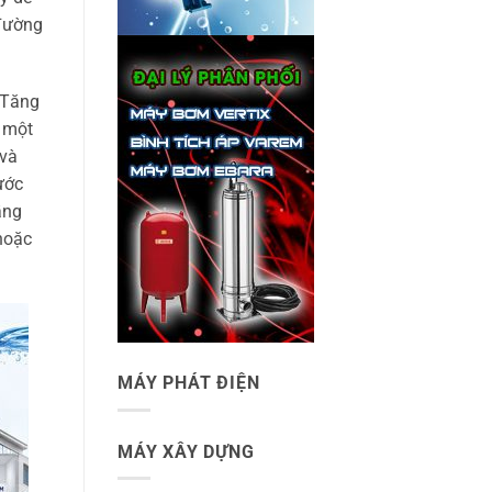
 đường
“Tăng
à một
 và
ước
ầng
hoặc
MÁY PHÁT ĐIỆN
MÁY XÂY DỰNG