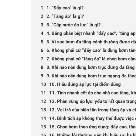
1. “Đẩy cao” là gì?
2. “Tăng áp” là gì?
3. “Cấp nước áp lực” là gì?
4. Bảng phân biệt nhanh “đẩy cao”, “tăng áp
5. Vì sao bơm đa tầng cánh thường được dù
6. Không phải cứ “đẩy cao” là dùng bơm tăn
7. Không phải cứ “tăng áp” là chọn bơm cà
8. Khi nào nên dùng bơm trục đứng đa tầng
9. Khi nào nên dùng bơm trục ngang đa tần
10. Hiểu đúng áp lực tại điểm dùng
11. Tính nhanh cột áp cho nhà cao tầng, k
12. Phân vùng áp lực: yếu tố rất quan trọn
13. Vai trò của biến tần trong tăng áp và 
14. Bình tích áp không thay thế được việ
15. Chọn bơm theo ứng dụng: đẩy cao, tăn
16. Những lỗi thường gặp khi hiểu sai ba 