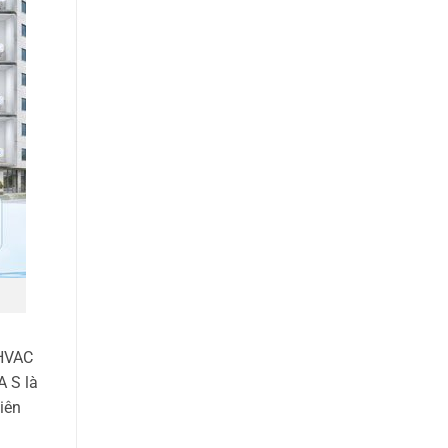
 HVAC
A S là
iên