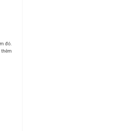
ểm đó.
g thêm