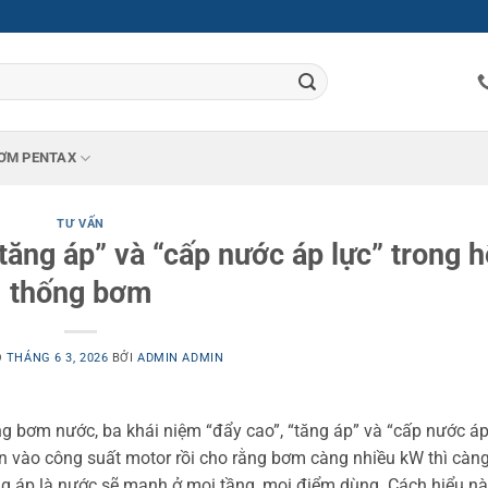
ƠM PENTAX
TƯ VẤN
tăng áp” và “cấp nước áp lực” trong h
thống bơm
O
THÁNG 6 3, 2026
BỞI
ADMIN ADMIN
ng bơm nước, ba khái niệm “đẩy cao”, “tăng áp” và “cấp nước áp
ìn vào công suất motor rồi cho rằng bơm càng nhiều kW thì càn
ng áp là nước sẽ mạnh ở mọi tầng, mọi điểm dùng. Cách hiểu nà