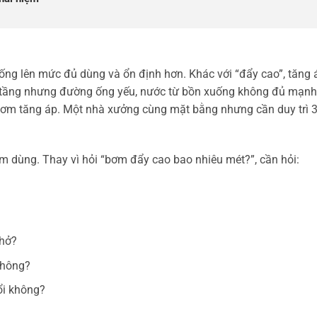
ống lên mức đủ dùng và ổn định hơn. Khác với “đẩy cao”, tăng 
 1 tầng nhưng đường ống yếu, nước từ bồn xuống không đủ mạnh
bơm tăng áp. Một nhà xưởng cùng mặt bằng nhưng cần duy trì 3
iểm dùng. Thay vì hỏi “bơm đẩy cao bao nhiêu mét?”, cần hỏi:
 hở?
không?
ổi không?