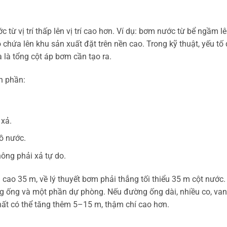
từ vị trí thấp lên vị trí cao hơn. Ví dụ: bơm nước từ bể ngầm l
 chứa lên khu sản xuất đặt trên nền cao. Trong kỹ thuật, yếu tố
 là tổng cột áp bơm cần tạo ra.
h phần:
 xả.
hồ nước.
hông phải xả tự do.
cao 35 m, về lý thuyết bơm phải thắng tối thiểu 35 m cột nước.
ng ống và một phần dự phòng. Nếu đường ống dài, nhiều co, va
 thất có thể tăng thêm 5–15 m, thậm chí cao hơn.