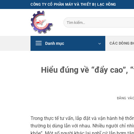
Bỏ
CÔNG TY CỔ PHẦN MÁY VÀ THIẾT BỊ LẠC HỒNG
qua
nội
Tìm
dung
kiếm:
Danh mục
CÁC DÒNG B
Hiểu đúng về “đẩy cao”, “
ĐĂNG VÀ
Trong thực tế tư vấn, lắp đặt và vận hành hệ thố
thường bị dùng lẫn với nhau. Nhiều người chỉ nh
khỏe”. Một số người khác lại nghĩ cứ lắp bơm tă