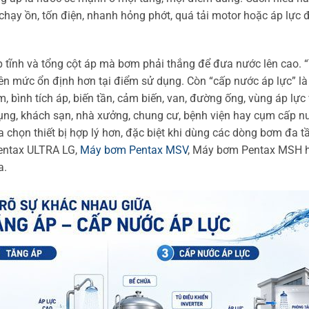
chạy ồn, tốn điện, nhanh hỏng phớt, quá tải motor hoặc áp lực
áp tĩnh và tổng cột áp mà bơm phải thắng để đưa nước lên cao. 
lên mức ổn định hơn tại điểm sử dụng. Còn “cấp nước áp lực” l
 bình tích áp, biến tần, cảm biến, van, đường ống, vùng áp lực
ụng, khách sạn, nhà xưởng, chung cư, bệnh viện hay cụm cấp n
 chọn thiết bị hợp lý hơn, đặc biệt khi dùng các dòng bơm đa t
entax ULTRA LG,
Máy bơm Pentax MSV
, Máy bơm Pentax MSH 
a.