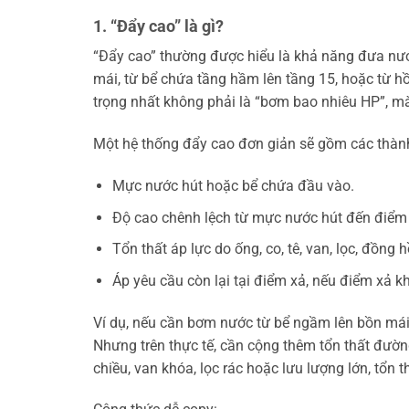
1. “Đẩy cao” là gì?
“Đẩy cao” thường được hiểu là khả năng đưa nước 
mái, từ bể chứa tầng hầm lên tầng 15, hoặc từ hồ
trọng nhất không phải là “bơm bao nhiêu HP”, mà
Một hệ thống đẩy cao đơn giản sẽ gồm các thàn
Mực nước hút hoặc bể chứa đầu vào.
Độ cao chênh lệch từ mực nước hút đến điểm
Tổn thất áp lực do ống, co, tê, van, lọc, đồng 
Áp yêu cầu còn lại tại điểm xả, nếu điểm xả k
Ví dụ, nếu cần bơm nước từ bể ngầm lên bồn mái 
Nhưng trên thực tế, cần cộng thêm tổn thất đườ
chiều, van khóa, lọc rác hoặc lưu lượng lớn, tổn