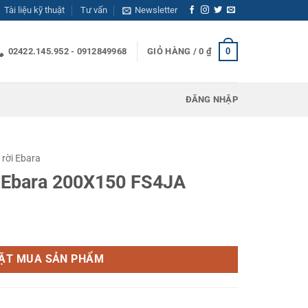
Tài liệu kỹ thuật
Tư vấn
Newsletter
0
02422.145.952 - 0912849968
GIỎ HÀNG /
0
₫
ĐĂNG NHẬP
 rời Ebara
i Ebara 200X150 FS4JA
 FS4JA số lượng
ẶT MUA SẢN PHẨM