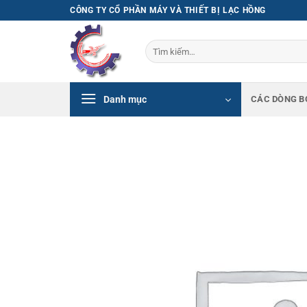
Bỏ
CÔNG TY CỔ PHẦN MÁY VÀ THIẾT BỊ LẠC HỒNG
qua
nội
Tìm
dung
kiếm:
Danh mục
CÁC DÒNG B