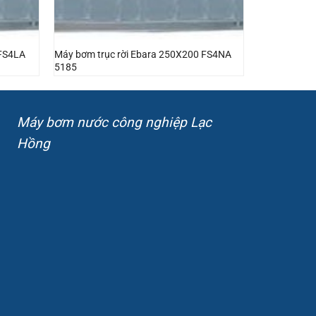
 FS4LA
Máy bơm trục rời Ebara 250X200 FS4NA
5185
Máy bơm nước công nghiệp Lạc
Hồng