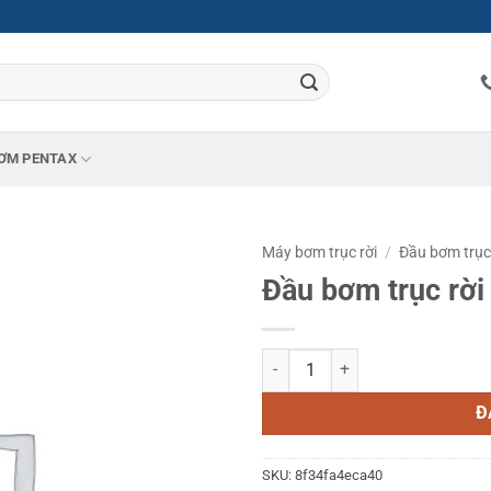
ƠM PENTAX
Máy bơm trục rời
/
Đầu bơm trục
Đầu bơm trục rờ
Đầu bơm trục rời Ebara 200X150
Đ
SKU:
8f34fa4eca40