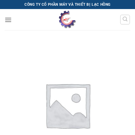
Bỏ
CÔNG TY CỔ PHẦN MÁY VÀ THIẾT BỊ LẠC HỒNG
qua
nội
dung