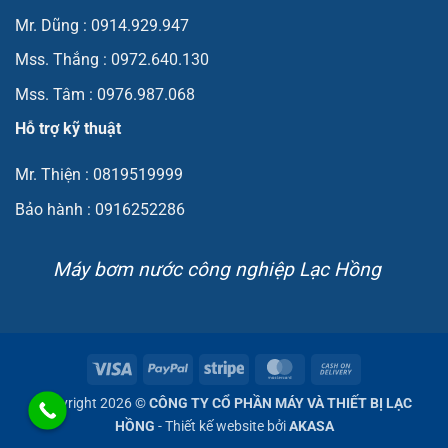
Mr. Dũng : 0914.929.947
Mss. Thắng : 0972.640.130
Mss. Tâm : 0976.987.068
Hỗ trợ kỹ thuật
Mr. Thiện : 0819519999
Bảo hành : 0916252286
Máy bơm nước công nghiệp Lạc Hồng
Visa
PayPal
Stripe
MasterCard
Cash
On
Copyright 2026 ©
CÔNG TY CỔ PHẦN MÁY VÀ THIẾT BỊ LẠC
Delivery
HỒNG
- Thiết kế website bởi
AKASA