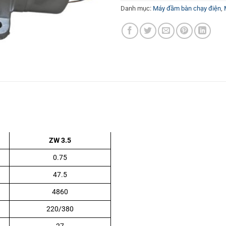
Danh mục:
Máy đầm bàn chạy điện
,
ZW 3.5
0.75
47.5
4860
220/380