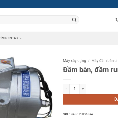
ƠM PENTAX
Máy xây dựng
/
Máy đầm bàn ch
Đầm bàn, đầm r
Đầm bàn, đầm rung ZW3.5-0.75K
Đ
SKU:
4e86718048ae