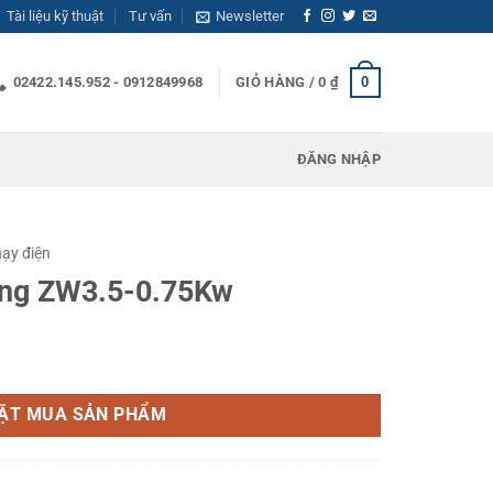
Tài liệu kỹ thuật
Tư vấn
Newsletter
0
02422.145.952 - 0912849968
GIỎ HÀNG /
0
₫
ĐĂNG NHẬP
ạy điện
ung ZW3.5-0.75Kw
w số lượng
ẶT MUA SẢN PHẨM