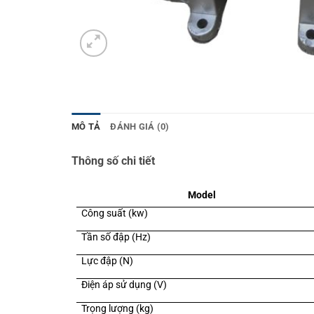
MÔ TẢ
ĐÁNH GIÁ (0)
Thông số chi tiết
Model
Công suất (kw)
Tần số đập (Hz)
Lực đập (N)
Điện áp sử dụng (V)
Trọng lượng (kg)