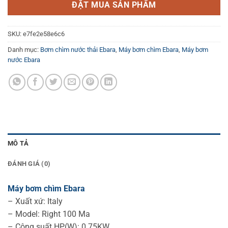
ĐẶT MUA SẢN PHẨM
SKU:
e7fe2e58e6c6
Danh mục:
Bơm chìm nước thải Ebara
,
Máy bơm chìm Ebara
,
Máy bơm
nước Ebara
MÔ TẢ
ĐÁNH GIÁ (0)
Máy bơm chìm Ebara
– Xuất xứ: Italy
– Model: Right 100 Ma
– Công suất HP(W): 0.75KW