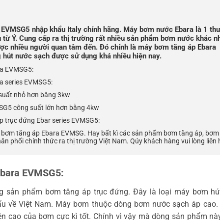
 EVMSG5 nhập khẩu Italy chính hãng. Máy bơm nước Ebara là 1 th
 từ Ý. Cung cấp ra thị trường rất nhiều sản phẩm bơm nước khác n
c nhiều người quan tâm đến. Đó chính là máy bơm tăng áp Ebara
hút nước sạch được sử dụng khá nhiều hiện nay.
ra EVMSG5:
a series EVMSG5:
suất nhỏ hơn bằng 3kw
SG5 công suất lớn hơn bằng 4kw
p trục đứng Ebar series EVMSG5:
áy bơm tăng áp Ebara EVMSG. Hay bất kì các sản phẩm bơm tăng áp, bơ
 phối chính thức ra thị trường Việt Nam. Qúy khách hàng vui lòng liên 
 Ebara EVMSG5:
g sản phẩm bơm tăng áp trục đứng. Đây là loại máy bơm hú
ẩu về Việt Nam. Máy bơm thuộc dòng bơm nước sạch áp cao. 
ên cao của bơm cực kì tốt. Chính vì vậy mà dòng sản phẩm n