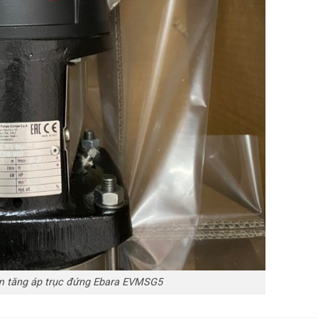
m tăng áp trục đứng Ebara EVMSG5