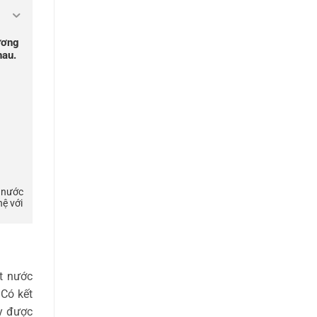
ương
hau.
m nước
hệ với
t nước
Có kết
ày được