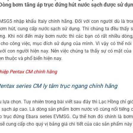
Dòng bơm tăng áp trục đứng hút nước sạch được sử dụ
G5 nhập khẩu Italy chính hãng. Đối với con người dù là tro
 bơm hút, cung cấp nước sạch sử dụng. Thì chúng ta đều thấy 
. Khi nói đến máy bơm nước thì các bạn có rất nhiều dòng,
cho công việc, mục đích sử dụng của mình. Vì vậy có thể nó
ới con người hiện nay. Nên việc chúng ta thấy sự có mặt củ
n thuộc và phổ biến hiện nay.
hiệp Pentax CM chính hãng
ntax series CM ly tâm trục ngang chính hãng
lựa chọn. Tuy nhiên trong bài viết sau đây thì Lạc Hồng chỉ giớ
c sạch áp cao. Là dòng sản phẩm bơm nước vô cùng nổi tiếng 
 trục đứng Ebara series EVMSG. Cụ thể hơn đó chính là bơm
sẽ cung cấp cho quý vị bảng giá chi tiết của các sản phẩm này