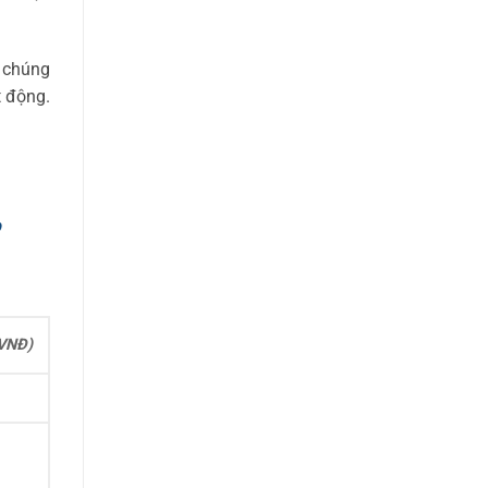
 chúng
t động.
o
(VNĐ)