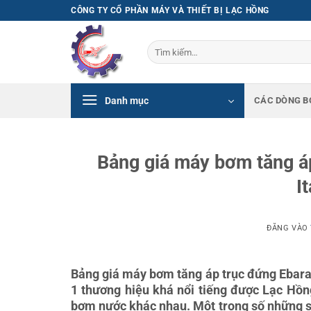
Bỏ
CÔNG TY CỔ PHẦN MÁY VÀ THIẾT BỊ LẠC HỒNG
qua
nội
Tìm
dung
kiếm:
Danh mục
CÁC DÒNG B
Bảng giá máy bơm tăng 
I
ĐĂNG VÀO
Bảng giá máy bơm tăng áp trục đứng Ebar
1 thương hiệu khá nổi tiếng được Lạc Hồn
bơm nước khác nhau. Một trong số những 