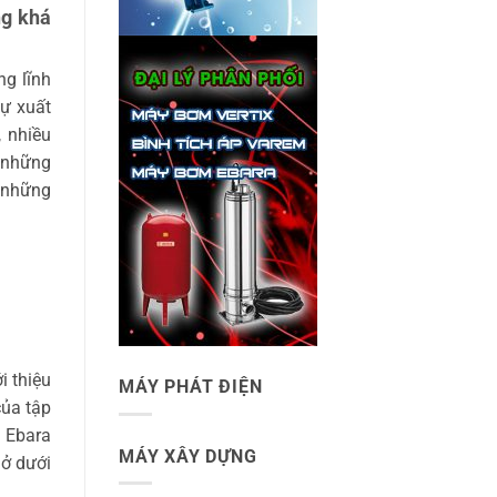
ng khá
ng lĩnh
sự xuất
 nhiều
i những
a những
i thiệu
MÁY PHÁT ĐIỆN
của tập
 Ebara
MÁY XÂY DỰNG
 ở dưới