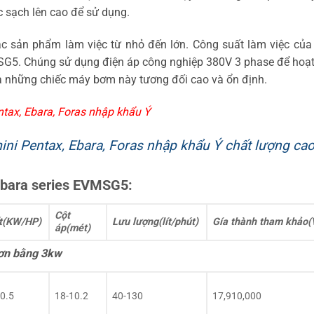
c sạch lên cao để sử dụng.
c sản phẩm làm việc từ nhỏ đến lớn. Công suất làm việc của
SG5. Chúng sử dụng điện áp công nghiệp 380V 3 phase để hoạ
ủa những chiếc máy bơm này tương đối cao và ổn định.
tax, Ebara, Foras nhập khẩu Ý
ni Pentax, Ebara, Foras nhập khẩu Ý chất lượng ca
Ebara series EVMSG5:
Cột
t(KW/HP)
Lưu lượng(lít/phút)
Gía thành tham khảo
áp(mét)
ơn bằng 3kw
0.5
18-10.2
40-130
17,910,000