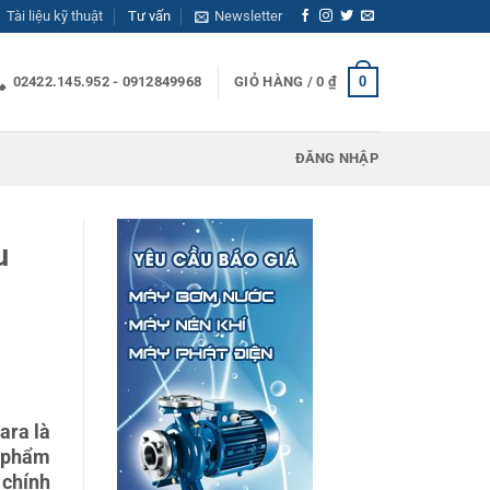
Tài liệu kỹ thuật
Tư vấn
Newsletter
0
02422.145.952 - 0912849968
GIỎ HÀNG /
0
₫
ĐĂNG NHẬP
u
ara là
n phẩm
 chính