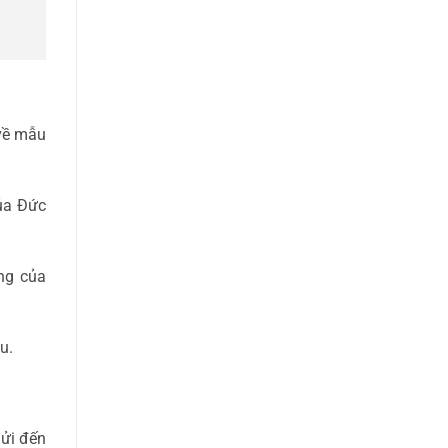
 về mẫu
ủa Đức
ng của
u.
gửi đến