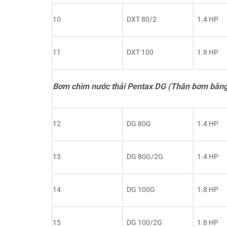
10
DXT 80/2
1.4 HP
11
DXT 100
1.8 HP
Bơm chìm nước thải Pentax DG (Thân bơm bằng
12
DG 80G
1.4 HP
13
DG 80G/2G
1.4 HP
14
DG 100G
1.8 HP
15
DG 100/2G
1.8 HP