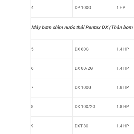
4
DP 100G
1 HP
Máy bơm chìm nước thải Pentax DX (Thân bơm 
5
DX 80G
1.4 HP
6
DX 80/2G
1.4 HP
7
DX 100G
1.8 HP
8
DX 100/2G
1.8 HP
9
DXT 80
1.4 HP