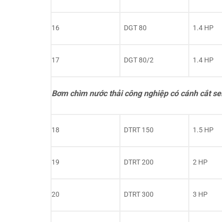
16
DGT 80
1.4 HP
17
DGT 80/2
1.4 HP
Bơm chìm nước thải công nghiệp có cánh cắt se
18
DTRT 150
1.5 HP
19
DTRT 200
2 HP
20
DTRT 300
3 HP