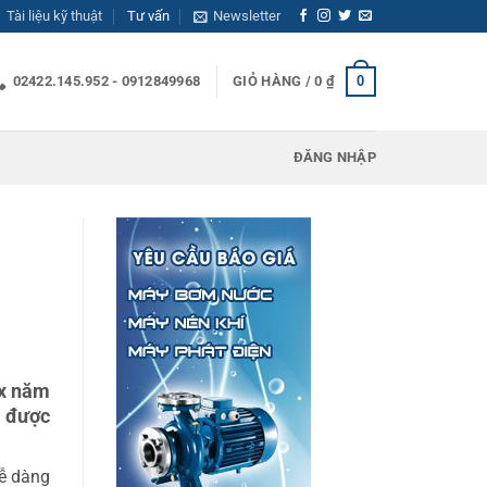
Tài liệu kỹ thuật
Tư vấn
Newsletter
0
02422.145.952 - 0912849968
GIỎ HÀNG /
0
₫
ĐĂNG NHẬP
ax năm
Ý được
dễ dàng