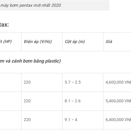
 máy bơm pentax mới nhất 2020
tax:
t (HP)
Điện áp (V/Hz)
Cột áp (m)
Giá
ơm và cánh bơm bằng plastic)
220
5.7 – 2.5
4,600,000 VN
220
8.1 – 2.6
5,400,000 VN
220
9.1 – 4
6,400,000 VN