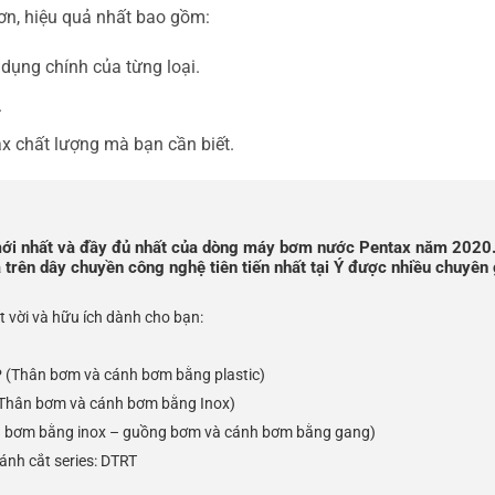
n, hiệu quả nhất bao gồm:
ụng chính của từng loại.
.
 chất lượng mà bạn cần biết.
ới nhất và đầy đủ nhất của dòng máy bơm nước Pentax năm 2020
rên dây chuyền công nghệ tiên tiến nhất tại Ý được nhiều chuyên 
yệt vời và hữu ích dành cho bạn:
P (Thân bơm và cánh bơm bằng plastic)
(Thân bơm và cánh bơm bằng Inox)
n bơm bằng inox – guồng bơm và cánh bơm bằng gang)
ánh cắt series: DTRT