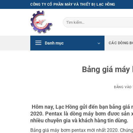
Bỏ
CÔNG TY CỔ PHẦN MÁY VÀ THIẾT BỊ LẠC HỒNG
qua
nội
Tìm
dung
kiếm:
Danh mục
CÁC DÒNG B
Bảng giá máy
ĐĂNG VÀO
Hôm nay, Lạc Hồng gửi đến bạn bảng giá 
2020. Pentax là dòng máy bơm đươc sản xu
nhiều chuyên gia và khách hàng tin dùng.
Bảng giá máy bơm pentax mới nhất 2020. Chúng t