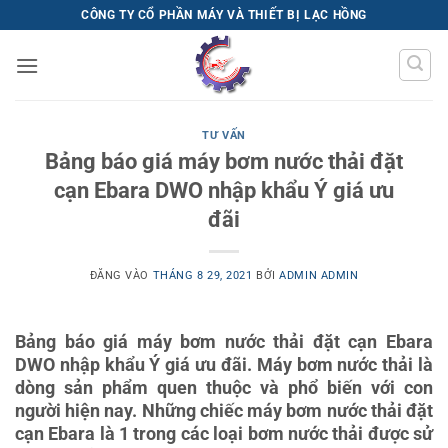
Bỏ
CÔNG TY CỔ PHẦN MÁY VÀ THIẾT BỊ LẠC HỒNG
qua
nội
dung
TƯ VẤN
Bảng báo giá máy bơm nước thải đặt
cạn Ebara DWO nhập khẩu Ý giá ưu
đãi
ĐĂNG VÀO
THÁNG 8 29, 2021
BỞI
ADMIN ADMIN
Bảng báo giá máy bơm nước thải đặt cạn Ebara
DWO nhập khẩu Ý giá ưu đãi. Máy bơm nước thải là
dòng sản phẩm quen thuộc và phổ biến với con
người hiện nay. Những chiếc máy bơm nước thải đặt
cạn Ebara là 1 trong các loại bơm nước thải được sử