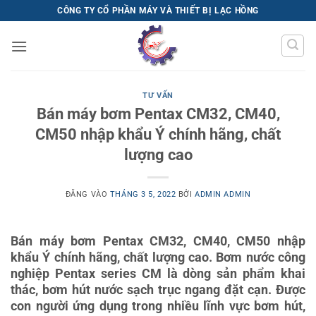
Bỏ
CÔNG TY CỔ PHẦN MÁY VÀ THIẾT BỊ LẠC HỒNG
qua
nội
dung
TƯ VẤN
Bán máy bơm Pentax CM32, CM40,
CM50 nhập khẩu Ý chính hãng, chất
lượng cao
ĐĂNG VÀO
THÁNG 3 5, 2022
BỞI
ADMIN ADMIN
Bán máy bơm Pentax CM32, CM40, CM50 nhập
khẩu Ý chính hãng, chất lượng cao. Bơm nước công
nghiệp Pentax series CM là dòng sản phẩm khai
thác, bơm hút nước sạch trục ngang đặt cạn. Được
con người ứng dụng trong nhiều lĩnh vực bơm hút,