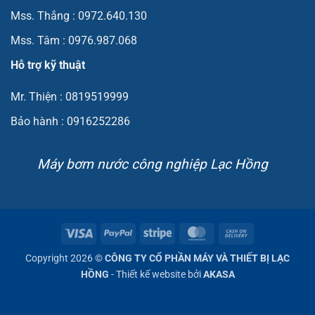
Mss. Thắng : 0972.640.130
Mss. Tâm : 0976.987.068
Hỗ trợ kỹ thuật
Mr. Thiện : 0819519999
Bảo hành : 0916252286
Máy bơm nước công nghiệp Lạc Hồng
Visa
PayPal
Stripe
MasterCard
Cash
On
Copyright 2026 ©
CÔNG TY CỔ PHẦN MÁY VÀ THIẾT BỊ LẠC
Delivery
HỒNG
- Thiết kế website bởi
AKASA