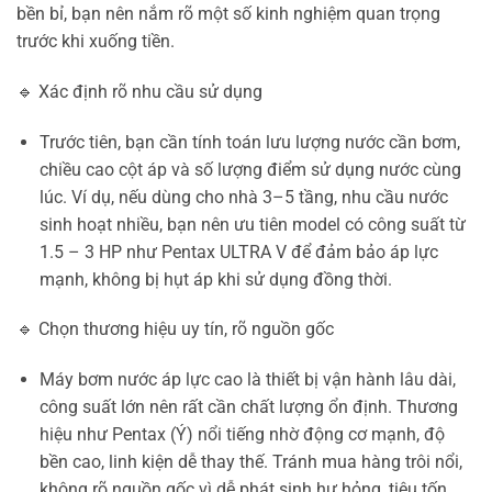
bền bỉ, bạn nên nắm rõ một số kinh nghiệm quan trọng
trước khi xuống tiền.
🔹 Xác định rõ nhu cầu sử dụng
Trước tiên, bạn cần tính toán lưu lượng nước cần bơm,
chiều cao cột áp và số lượng điểm sử dụng nước cùng
lúc. Ví dụ, nếu dùng cho nhà 3–5 tầng, nhu cầu nước
sinh hoạt nhiều, bạn nên ưu tiên model có công suất từ
1.5 – 3 HP như Pentax ULTRA V để đảm bảo áp lực
mạnh, không bị hụt áp khi sử dụng đồng thời.
🔹 Chọn thương hiệu uy tín, rõ nguồn gốc
Máy bơm nước áp lực cao là thiết bị vận hành lâu dài,
công suất lớn nên rất cần chất lượng ổn định. Thương
hiệu như Pentax (Ý) nổi tiếng nhờ động cơ mạnh, độ
bền cao, linh kiện dễ thay thế. Tránh mua hàng trôi nổi,
không rõ nguồn gốc vì dễ phát sinh hư hỏng, tiêu tốn