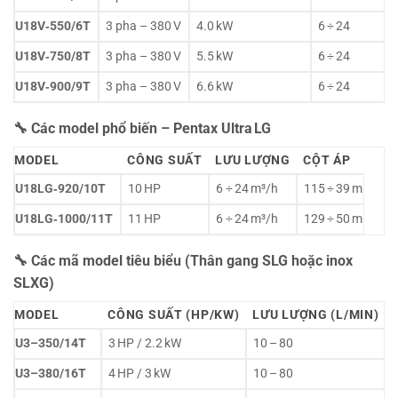
U18V‑550/6T
3 pha – 380 V
4.0 kW
6 ÷ 24
U18V‑750/8T
3 pha – 380 V
5.5 kW
6 ÷ 24
U18V‑900/9T
3 pha – 380 V
6.6 kW
6 ÷ 24
🔧 Các model phổ biến – Pentax Ultra LG
MODEL
CÔNG SUẤT
LƯU LƯỢNG
CỘT ÁP
U18LG‑920/10T
10 HP
6 ÷ 24 m³/h
115 ÷ 39 m
U18LG‑1000/11T
11 HP
6 ÷ 24 m³/h
129 ÷ 50 m
🔧 Các mã model tiêu biểu (Thân gang SLG hoặc inox
SLXG)
MODEL
CÔNG SUẤT (HP/KW)
LƯU LƯỢNG (L/MIN)
U3–350/14T
3 HP / 2.2 kW
10 – 80
U3–380/16T
4 HP / 3 kW
10 – 80