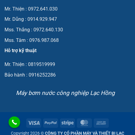
Mr. Thiện : 0972.641.030
Mr. Dũng : 0914.929.947
Mss. Thắng : 0972.640.130
Mss. Tâm : 0976.987.068
Hỗ trợ kỹ thuật
Mr. Thiện : 0819519999
Bảo hành : 0916252286
Máy bơm nước công nghiệp Lạc Hồng
Visa
PayPal
Stripe
MasterCard
Cash
On
Copyright 2026 ©
CÔNG TY CỔ PHẦN MÁY VÀ THIẾT BỊ LẠC