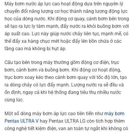
Máy bơm nước áp lực cao hoạt động dựa trên nguyên lý
chuyển đổi năng lượng cơ học thành năng lượng động lực
học của dòng nước. Khi động cơ quay, cánh bơm bên trong
sẽ tạo ra lực ly tâm mạnh, đẩy nước ra khỏi buồng bơm với
áp suất cao. Lực này giúp nước chảy liên tục, mạnh mẽ, có
thể đẩy xa hàng chục mét hoặc đẩy lên bồn chứa ở các
tầng cao mà không bị hụt áp.
Cấu tạo bên trong máy thường gồm động cơ điện, trục
bơm, cánh bơm và buồng bơm. Khi động cơ hoạt động,
trục bơm xoay kéo theo cánh bơm quay với tốc độ lớn, tạo
ra dòng chảy có lực đẩy mạnh. Lượng nước ra sẽ đều và
ổn định, ngay cả khi hệ thống đang tiêu thụ nhiều nước
cùng lúc.
Một số dòng máy bơm áp lực cao tiên tiến như
máy bơm
Pentax ULTRA V
hay Pentax ULTRA LG còn tích hợp thêm
công nghệ tiết kiệm điện, van an toàn tự ngắt khi không có