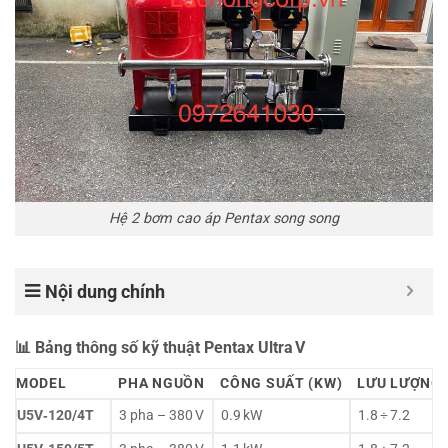
Hệ 2 bơm cao áp Pentax song song
Nội dung chính
📊 Bảng thông số kỹ thuật Pentax Ultra V
MODEL
PHA NGUỒN
CÔNG SUẤT (KW)
LƯU LƯỢNG (
U5V‑120/4T
3 pha – 380 V
0.9 kW
1.8 ÷ 7.2