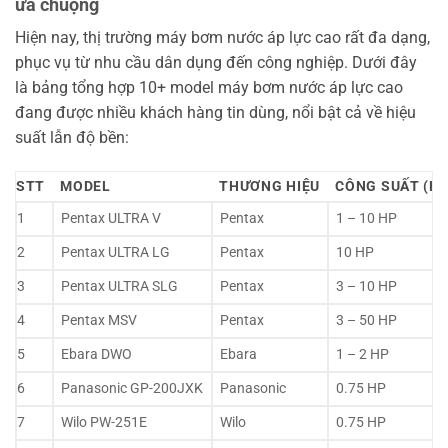
ưa chuộng
Hiện nay, thị trường máy bơm nước áp lực cao rất đa dạng,
phục vụ từ nhu cầu dân dụng đến công nghiệp. Dưới đây
là bảng tổng hợp 10+ model máy bơm nước áp lực cao
đang được nhiều khách hàng tin dùng, nổi bật cả về hiệu
suất lẫn độ bền:
STT
MODEL
THƯƠNG HIỆU
CÔNG SUẤT (HP
1
Pentax ULTRA V
Pentax
1 – 10 HP
2
Pentax ULTRA LG
Pentax
10 HP
3
Pentax ULTRA SLG
Pentax
3 – 10 HP
4
Pentax MSV
Pentax
3 – 50 HP
5
Ebara DWO
Ebara
1 – 2 HP
6
Panasonic GP-200JXK
Panasonic
0.75 HP
7
Wilo PW-251E
Wilo
0.75 HP