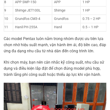
8
APP SWP-150
APP
1 HP
9
Shimge JET100L
Shimge
1 HP
10
Grundfos CM3-4
Grundfos
0.75 – 2 HP
11
Hanil PH-255A
Hanil
0.5 – 1 HP
Các model Pentax luôn nằm trong nhóm được ưu tiên lựa
chọn nhờ hiệu suất mạnh, vận hành êm ái, độ bền cao, đáp
ứng đa dạng nhu cầu từ nhà dân đến công trình lớn.
Khi chọn máy, bạn nên cân nhắc kỹ công suất, nhu cầu sử
dụng và điều kiện lắp đặt để chọn đúng model phù hợp,
tránh lãng phí công suất hoặc thiếu áp lực khi vận hành.