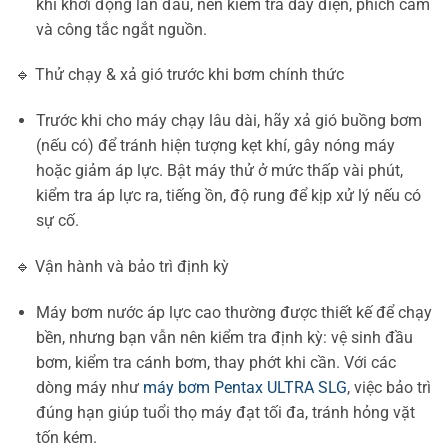
khi khởi động lần đầu, nên kiểm tra dây điện, phích cắm
và công tắc ngắt nguồn.
🔹 Thử chạy & xả gió trước khi bơm chính thức
Trước khi cho máy chạy lâu dài, hãy xả gió buồng bơm
(nếu có) để tránh hiện tượng kẹt khí, gây nóng máy
hoặc giảm áp lực. Bật máy thử ở mức thấp vài phút,
kiểm tra áp lực ra, tiếng ồn, độ rung để kịp xử lý nếu có
sự cố.
🔹 Vận hành và bảo trì định kỳ
Máy bơm nước áp lực cao thường được thiết kế để chạy
bền, nhưng bạn vẫn nên kiểm tra định kỳ: vệ sinh đầu
bơm, kiểm tra cánh bơm, thay phớt khi cần. Với các
dòng máy như
máy bơm Pentax ULTRA SLG
, việc bảo trì
đúng hạn giúp tuổi thọ máy đạt tối đa, tránh hỏng vặt
tốn kém.