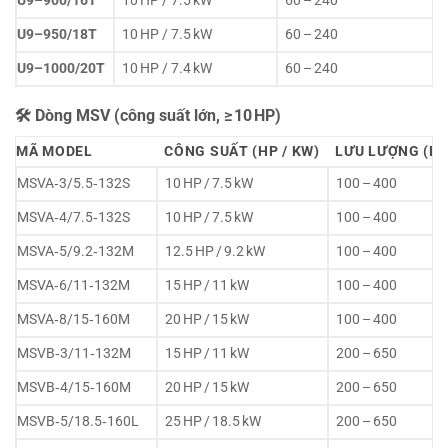
U9–900/16T
10 HP / 7.5 kW
60 – 240
U9–950/18T
10 HP / 7.5 kW
60 – 240
U9–1000/20T
10 HP / 7.4 kW
60 – 240
🛠 Dòng MSV (công suất lớn, ≥ 10 HP)
MÃ MODEL
CÔNG SUẤT (HP / KW)
LƯU LƯỢNG (L/
MSVA‑3/5.5‑132S
10 HP / 7.5 kW
100 – 400
MSVA‑4/7.5‑132S
10 HP / 7.5 kW
100 – 400
MSVA‑5/9.2‑132M
12.5 HP / 9.2 kW
100 – 400
MSVA‑6/11‑132M
15 HP / 11 kW
100 – 400
MSVA‑8/15‑160M
20 HP / 15 kW
100 – 400
MSVB‑3/11‑132M
15 HP / 11 kW
200 – 650
MSVB‑4/15‑160M
20 HP / 15 kW
200 – 650
MSVB‑5/18.5‑160L
25 HP / 18.5 kW
200 – 650