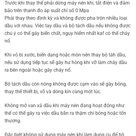
Trước khi thay thế phải dừng máy nén khí, tắt điện và đảm
bảo trên thanh đo áp suất chỉ số 0 Mpa
Phải thay theo định kỳ và không được pha trộn nhiều loại
dầu với nhau. Việc tay dầu và bộ tách dầu nếu không được
chú ý có thể gây biến chất, nguy hiểm nhất kaf có thể cháy
nổ.
Khi vỏ bị xước, biến dạng hoặc mòn nên thay bộ táh dầu,
nếu sử dụng tiếp tục sẽ gây hư hỏng khi vỡ làm chảy dầu
ra bên ngoài hoặc gây cháy nổ.
Bộ tách dầu còn nóng không được cạm vào sẽ gây bỏng,
thay thế thiết bị, võ và dòng kín cùng một lúc.
Không mở van xả dầu khi máy nén đang hoạt động như
thế có thể gây ra việc dầu bắn ra thậm chí bỏng hoặc tổn
thương.
Đặc biệt không sử dụng máy nén khí làm dụng cụ để hô