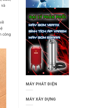
 và
 về
hệ
ơm công
MÁY PHÁT ĐIỆN
MÁY XÂY DỰNG