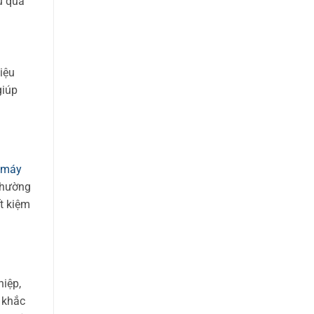
u quả
iệu
giúp
máy
thường
t kiệm
hiệp,
 khắc