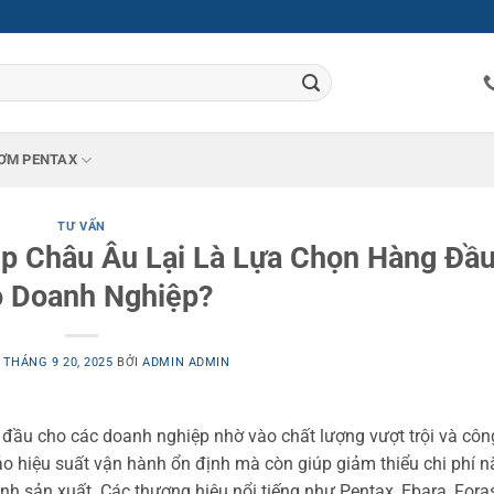
ƠM PENTAX
TƯ VẤN
p Châu Âu Lại Là Lựa Chọn Hàng Đầ
 Doanh Nghiệp?
O
THÁNG 9 20, 2025
BỞI
ADMIN ADMIN
đầu cho các doanh nghiệp nhờ vào chất lượng vượt trội và cô
o hiệu suất vận hành ổn định mà còn giúp giảm thiểu chi phí 
ình sản xuất. Các thương hiệu nổi tiếng như Pentax, Ebara, Foras