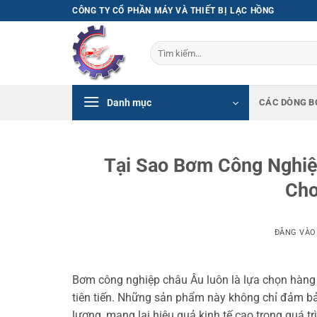
Bỏ
CÔNG TY CỔ PHẦN MÁY VÀ THIẾT BỊ LẠC HỒNG
qua
nội
Tìm
dung
kiếm:
Danh mục
CÁC DÒNG B
Tại Sao Bơm Công Nghiệ
Cho
ĐĂNG VÀ
Bơm công nghiệp châu Âu luôn là lựa chọn hàng 
tiên tiến. Những sản phẩm này không chỉ đảm bả
lượng, mang lại hiệu quả kinh tế cao trong quá tr