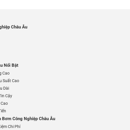
ghiệp Châu Âu
u Nổi Bật
g Cao
u Suất Cao
u Dài
Tin Cậy
 Cao
Tiến
n Bơm Công Nghiệp Châu Âu
iệm Chi Phí