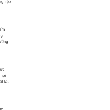
nghiệp
hẩm
ng
tưởng
vực
 mọi
ất lâu
umi