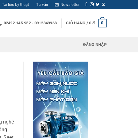
Tài liệu kỹ thuật
Tư vấn
Newsletter
0
02422.145.952 - 0912849968
GIỎ HÀNG /
0
₫
ĐĂNG NHẬP
u
ng nghệ
năng
, Saer,