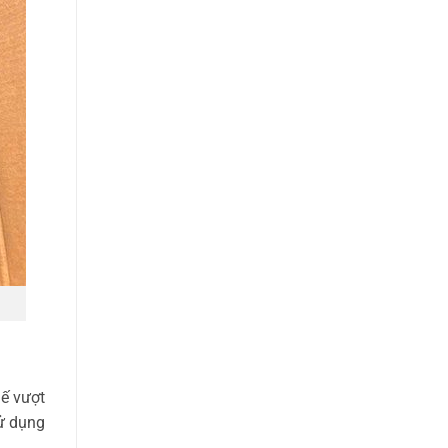
hế vượt
sử dụng