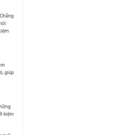
. Chẳng
môi
kiệm
đảm
ó, giúp
Những
ết kiệm