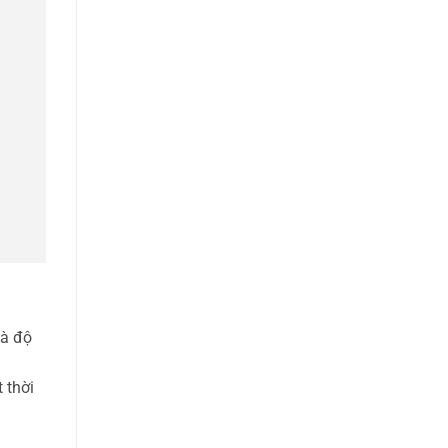
và độ
 thời