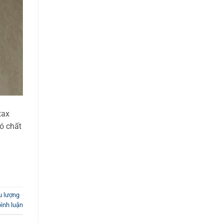
tax
ó chất
u lượng
bình luận