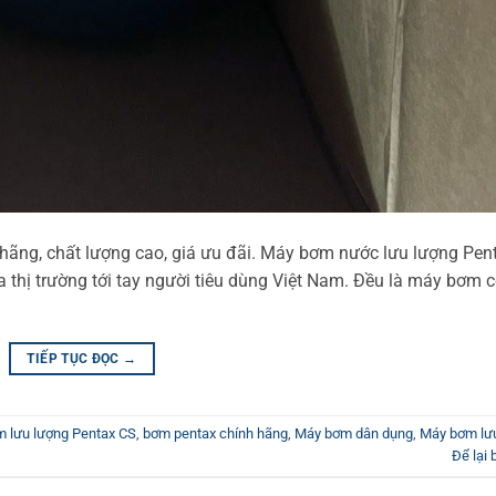
hãng, chất lượng cao, giá ưu đãi. Máy bơm nước lưu lượng Pen
 thị trường tới tay người tiêu dùng Việt Nam. Đều là máy bơm c
TIẾP TỤC ĐỌC
→
 lưu lượng Pentax CS
,
bơm pentax chính hãng
,
Máy bơm dân dụng
,
Máy bơm lư
Để lại 