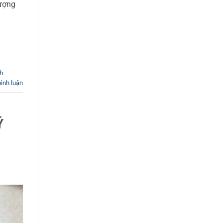
lượng
nh
bình luận
Ý