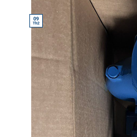
09
Th2