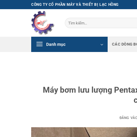
Bỏ
CÔNG TY CỔ PHẦN MÁY VÀ THIẾT BỊ LẠC HỒNG
qua
nội
Tìm
dung
kiếm:
Danh mục
CÁC DÒNG B
Máy bơm lưu lượng Pentax
c
ĐĂNG VÀ