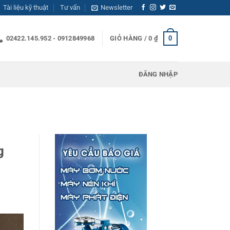
Tài liệu kỹ thuật
Tư vấn
Newsletter
0
02422.145.952 - 0912849968
GIỎ HÀNG /
0
₫
ĐĂNG NHẬP
g