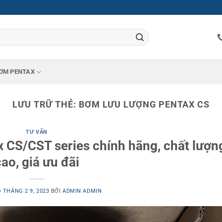
ƠM PENTAX
LƯU TRỮ THẺ:
BƠM LƯU LƯỢNG PENTAX CS
TƯ VẤN
 CS/CST series chính hãng, chất lượn
ao, giá ưu đãi
O
THÁNG 2 9, 2023
BỞI
ADMIN ADMIN