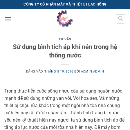
Bỏ
CÔNG TY CỔ PHẦN MÁY VÀ THIẾT BỊ LẠC HỒNG
qua
nội
dung
TƯ VẤN
Sử dụng bình tích áp khí nén trong hệ
thống nước
ĐĂNG VÀO
THÁNG 5 19, 2016
BỞI
ADMIN ADMIN
Trong thực tiễn cuộc sống nhưu cầu sử dụng nguồn nước
mạnh để sử dụng những van vòi, Vòi hoa sen, Và những
thiết bị chậu rửa khác trong một ngôi nhà tòa nhà chung
cư hiện nay rất được quan tâm. Tránh tình trạng bị nước
yếu nên kỹ thuật hiện nay người ta sử dụng bình tích áp để
tăng áp lực nước của mỗi tòa nhà hiện nay. Để máy bơm