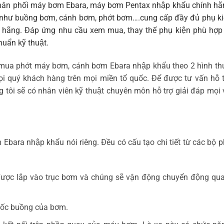
̀ phân phối máy bơm Ebara, máy bơm Pentax nhập khẩu chính hãn
 như buồng bơm, cánh bơm, phớt bơm….cung cấp đầy đủ phụ ki
̃ng. Đáp ứng nhu cầu xem mua, thay thế phụ kiện phù hợ
huẩn kỹ thuật.
em mua phớt máy bơm, cánh bơm Ebara nhập khẩu theo 2 hình thứ
ọi quý khách hàng trên mọi miền tổ quốc. Để được tư vấn hỗ t
g tôi sẽ có nhân viên kỹ thuật chuyên môn hỗ trợ giải đáp mọi 
ara nhập khẩu nói riêng. Đều có cấu tạo chi tiết từ các bộ 
 được lắp vào trục bơm và chúng sẽ vận động chuyển động qu
g hốc buồng của bơm.