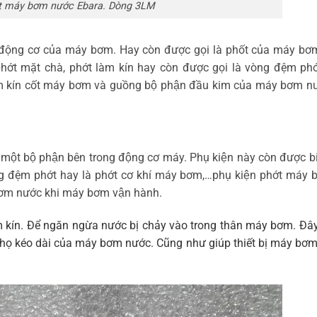
ớt máy bơm nước Ebara. Dòng 3LM
động cơ của máy bơm. Hay còn được gọi là phốt của máy bơ
 phớt mặt chà, phớt làm kín hay còn được gọi là vòng đệm ph
p làm kín cốt máy bơm và guồng bộ phận đầu kim của máy bơm n
ột bộ phận bên trong động cơ máy. Phụ kiện này còn được b
ng đệm phớt hay là phớt cơ khí máy bơm,…phụ kiện phớt máy 
bơm nước khi máy bơm vận hành.
 kín. Để ngăn ngừa nước bị chảy vào trong thân máy bơm. Đây
 thọ kéo dài của máy bơm nước. Cũng như giúp thiết bị máy bơ