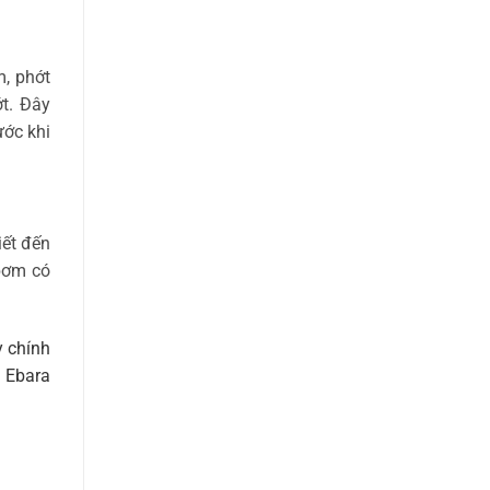
m, phớt
ớt. Đây
ước khi
iết đến
bơm có
 chính
m Ebara