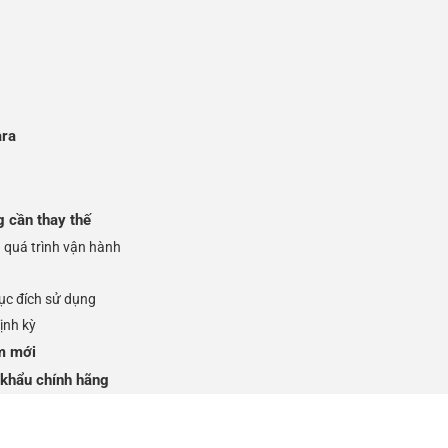
ara
ần thay thế
ng quá trình vận hành
ục đích sử dụng
ịnh kỳ
ơm mới
hẩu chính hãng