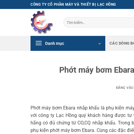
Bỏ
CÔNG TY CỔ PHẦN MÁY VÀ THIẾT BỊ LẠC HỒNG
qua
nội
Tìm
dung
kiếm:
Danh mục
CÁC DÒNG B
Phớt máy bơm Ebara
ĐĂNG VÀ
Phớt máy bơm Ebara nhập khẩu là phụ kiện máy 
với công ty Lạc Hồng quý khách hàng được tư 
hãng có đủ chứng từ CO,CQ nhập khẩu. Trong bà
phụ kiện phớt máy bơm Ebara. Cùng các đặc điê