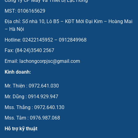
Công Ty CP Máy Và Thiết Bị Lạc Hồng
MST: 0106165629
Địa chỉ: Số nhà 10, Lô B5 – KĐT Mới Đại Kim – Hoàng Mai
– Hà Nội
Hotline: 02422145952 – 0912849968
Fax: (84-24)3540 2567
Email: lachongcorpjsc@gmail.com
Kinh doanh:
Mr. Thiện : 0972.641.030
Mr. Dũng : 0914.929.947
Mss. Thắng : 0972.640.130
Mss. Tâm : 0976.987.068
Hỗ trợ kỹ thuật