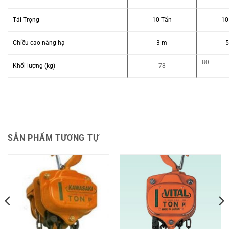
Tải Trọng
10 Tấn
10
Chiều cao nâng hạ
3 m
80
Khối lượng (kg)
78
SẢN PHẨM TƯƠNG TỰ