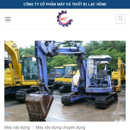
Bỏ
CÔNG TY CỔ PHẦN MÁY VÀ THIẾT BỊ LẠC HỒNG
qua
nội
dung
Máy xây dựng
/
Máy xây dựng chuyên dụng