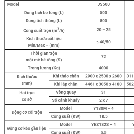
Model
JS500
Dung tích bê tông (L)
500
Dung tích thùng (L)
800
3
20 – 25
Công suất trộn (m
/h)
Kích thước cốt liệu
≤ 40/50
Min/Max – (mm)
Thời gian trộn
72
một mẻ bê tông (S)
Trọng lượng (Kg)
4000
Khi tháo chân
2900 x 2530 x 2680
311
Kích thước
(mm)
Khi lắp chân
4461 x 3050 x 4180
502
Vòng quay
31
Hai trục
cơ sở
Số cánh khuấy
2 x 7
Model
Y180M – 4
Động cơ cối trộn
Công suất (KW)
18.5
Model
YEZ132S – 4
Động cơ kéo gầu liệu
Công suất (KW)
5.5