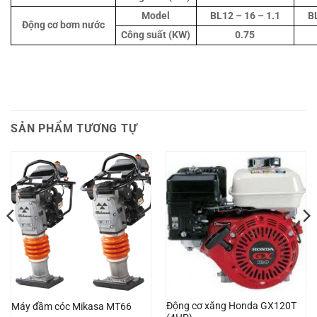
Model
BL12 – 16 – 1.1
B
Động cơ bơm nước
Công suất (KW)
0.75
SẢN PHẨM TƯƠNG TỰ
Động cơ xăng Honda GX120T
Máy đầm cóc Mikasa MT66