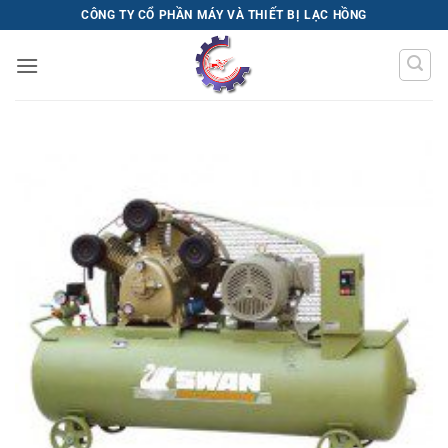
Bỏ
CÔNG TY CỔ PHẦN MÁY VÀ THIẾT BỊ LẠC HỒNG
qua
nội
dung