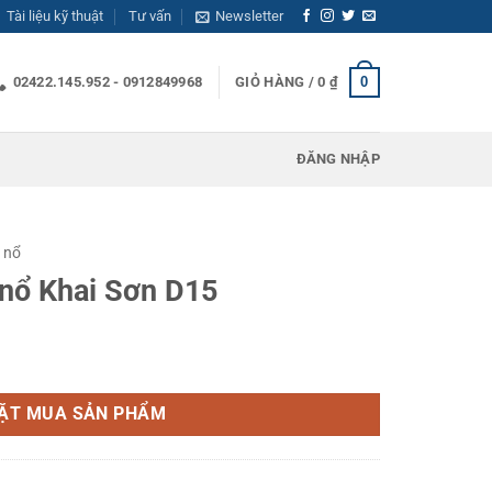
Tài liệu kỹ thuật
Tư vấn
Newsletter
0
02422.145.952 - 0912849968
GIỎ HÀNG /
0
₫
ĐĂNG NHẬP
 nổ
 nổ Khai Sơn D15
 số lượng
ẶT MUA SẢN PHẨM