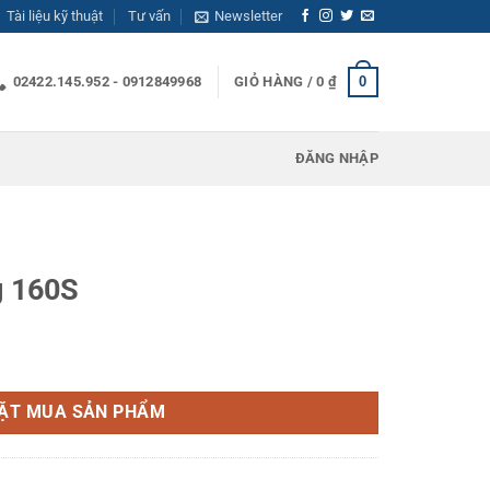
Tài liệu kỹ thuật
Tư vấn
Newsletter
0
02422.145.952 - 0912849968
GIỎ HÀNG /
0
₫
ĐĂNG NHẬP
g 160S
ẶT MUA SẢN PHẨM