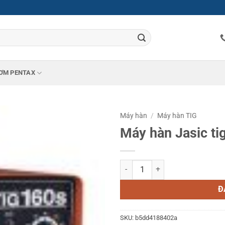
ƠM PENTAX
Máy hàn
/
Máy hàn TIG
Máy hàn Jasic ti
Máy hàn Jasic tig 160S số lượng
Đ
SKU:
b5dd4188402a