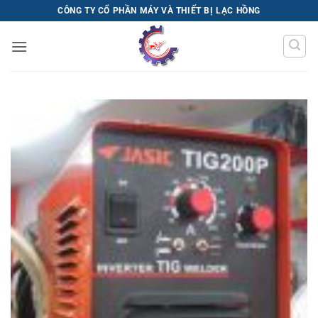
Bỏ
CÔNG TY CỔ PHẦN MÁY VÀ THIẾT BỊ LẠC HỒNG
qua
nội
dung